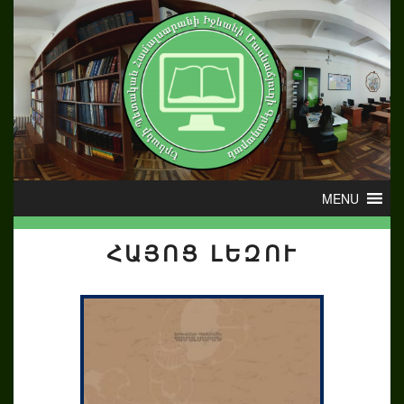
ՀԱՅՈՑ ԼԵԶՈՒ