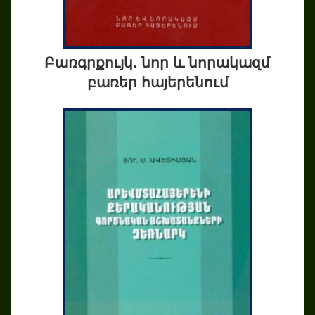
Բառգրքույկ. նոր և նորակազմ
բառեր հայերենում