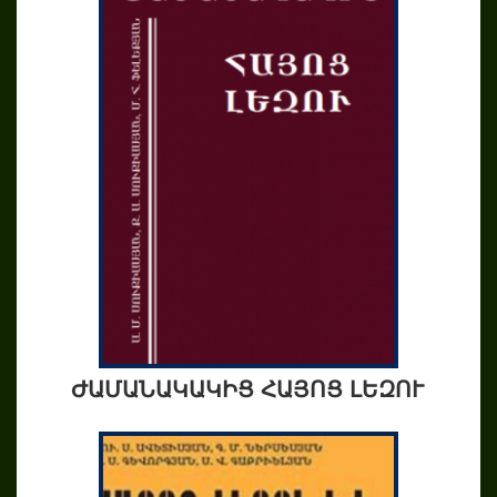
ԺԱՄԱՆԱԿԱԿԻՑ ՀԱՅՈՑ ԼԵԶՈՒ