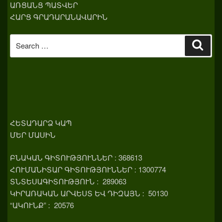
ԱՌՑԱՆՑ ՊԱՏՎԵՐ
ՀԱՐՑ ԳՐԱԴԱՐԱՆԱՎԱՐԻՆ
Search
Sear
for:
ՀԵՏԱԴԱՐՁ ԿԱՊ
ՄԵՐ ՄԱՍԻՆ
ԲՆԱԿԱՆ ԳԻՏՈՒԹՅՈՒՆՆԵՐ : 368613
ՀՈՒՄԱՆԻՏԱՐ ԳԻՏՈՒԹՅՈՒՆՆԵՐ : 1300774
ՏՆՏԵՍԱԳԻՏՈՒԹՅՈՒՆ : 289063
ԿԻՐԱՌԱԿԱՆ ԱՐՎԵՍՏ ԵՎ ԴԻԶԱՅՆ : 50130
“ԱԿՈՒՆՔ” : 20576