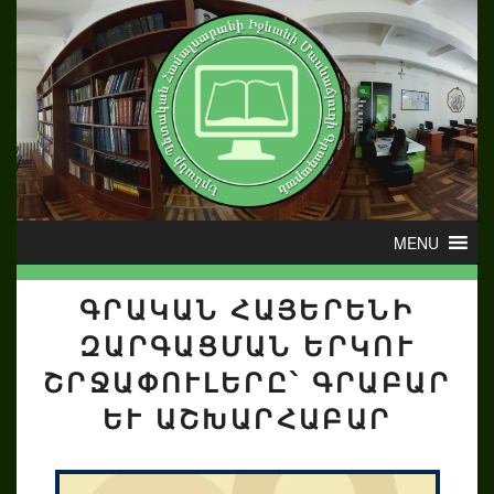
ԳՐԱԿԱՆ ՀԱՅԵՐԵՆԻ
ԶԱՐԳԱՑՄԱՆ ԵՐԿՈՒ
ՇՐՋԱՓՈՒԼԵՐԸ՝ ԳՐԱԲԱՐ
ԵՒ ԱՇԽԱՐՀԱԲԱՐ