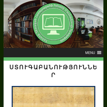
ՍՏՈՒԳԱԲԱՆՈՒԹՅՈՒՆՆԵ
Ր