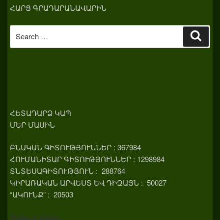
ՀԱՐՑ ԳՐԱԴԱՐԱՆԱՎԱՐԻՆ
Search
Sear
for:
ՀԵՏԱԴԱՐՁ ԿԱՊ
ՄԵՐ ՄԱՍԻՆ
ԲՆԱԿԱՆ ԳԻՏՈՒԹՅՈՒՆՆԵՐ : 367984
ՀՈՒՄԱՆԻՏԱՐ ԳԻՏՈՒԹՅՈՒՆՆԵՐ : 1298984
ՏՆՏԵՍԱԳԻՏՈՒԹՅՈՒՆ : 288764
ԿԻՐԱՌԱԿԱՆ ԱՐՎԵՍՏ ԵՎ ԴԻԶԱՅՆ : 50027
“ԱԿՈՒՆՔ” : 20503
Today's Visits: