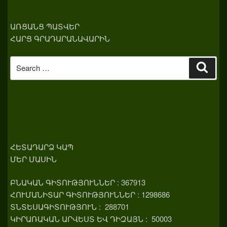
ԱՌՑԱՆՑ ՊԱՏՎԵՐ
ՀԱՐՑ ԳՐԱԴԱՐԱՆԱՎԱՐԻՆ
Search
Sear
for:
ՀԵՏԱԴԱՐՁ ԿԱՊ
ՄԵՐ ՄԱՍԻՆ
ԲՆԱԿԱՆ ԳԻՏՈՒԹՅՈՒՆՆԵՐ : 367913
ՀՈՒՄԱՆԻՏԱՐ ԳԻՏՈՒԹՅՈՒՆՆԵՐ : 1298686
ՏՆՏԵՍԱԳԻՏՈՒԹՅՈՒՆ : 288701
ԿԻՐԱՌԱԿԱՆ ԱՐՎԵՍՏ ԵՎ ԴԻԶԱՅՆ : 50003