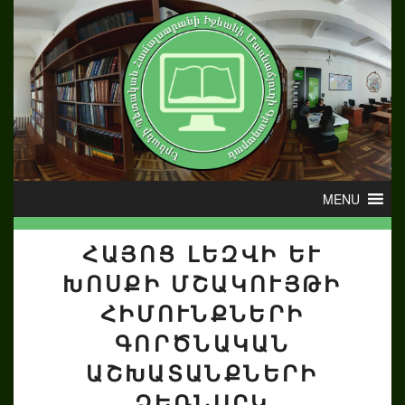
ՀԱՅՈՑ ԼԵԶՎԻ ԵՒ Խ
ՈՍՔԻ ՄՇԱԿՈՒՅԹԻ Հ
ԻՄՈՒՆՔՆԵՐԻ Գ
ՈՐԾՆԱԿԱՆ Ա
ՇԽԱՏԱՆՔՆԵՐԻ Ձ
ԵՌՆԱՐԿ