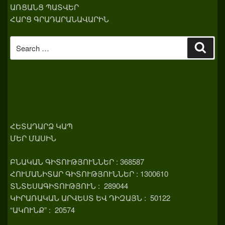
ԱՌՑԱՆՑ ՊԱՏՎԵՐ
ՀԱՐՑ ԳՐԱԴԱՐԱՆԱՎԱՐԻՆ
Search
Sear
for:
ՀԵՏԱԴԱՐՁ ԿԱՊ
ՄԵՐ ՄԱՍԻՆ
ԲՆԱԿԱՆ ԳԻՏՈՒԹՅՈՒՆՆԵՐ : 368587
ՀՈՒՄԱՆԻՏԱՐ ԳԻՏՈՒԹՅՈՒՆՆԵՐ : 1300610
ՏՆՏԵՍԱԳԻՏՈՒԹՅՈՒՆ : 289044
ԿԻՐԱՌԱԿԱՆ ԱՐՎԵՍՏ ԵՎ ԴԻԶԱՅՆ : 50122
“ԱԿՈՒՆՔ” : 20574