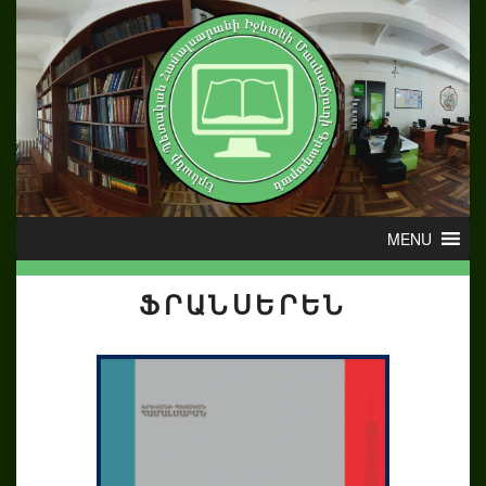
ՖՐԱՆՍԵՐԵՆ