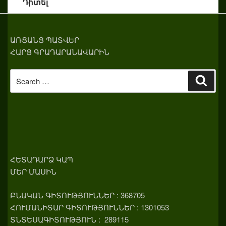
Դիտել
ԱՌՑԱՆՑ ՊԱՏՎԵՐ
ՀԱՐՑ ԳՐԱԴԱՐԱՆԱՎԱՐԻՆ
Search
Sear
for:
ՀԵՏԱԴԱՐՁ ԿԱՊ
ՄԵՐ ՄԱՍԻՆ
ԲՆԱԿԱՆ ԳԻՏՈՒԹՅՈՒՆՆԵՐ : 368705
ՀՈՒՄԱՆԻՏԱՐ ԳԻՏՈՒԹՅՈՒՆՆԵՐ : 1301053
ՏՆՏԵՍԱԳԻՏՈՒԹՅՈՒՆ : 289115