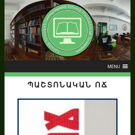
ՊԱՇՏՈՆԱԿԱՆ ՈՃ