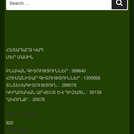
Sear
for:
ՀԵՏԱԴԱՐՁ ԿԱՊ
ՄԵՐ ՄԱՍԻՆ
ԲՆԱԿԱՆ ԳԻՏՈՒԹՅՈՒՆՆԵՐ : 368640
ՀՈՒՄԱՆԻՏԱՐ ԳԻՏՈՒԹՅՈՒՆՆԵՐ : 1300858
ՏՆՏԵՍԱԳԻՏՈՒԹՅՈՒՆ : 289078
ԿԻՐԱՌԱԿԱՆ ԱՐՎԵՍՏ ԵՎ ԴԻԶԱՅՆ : 50139
“ԱԿՈՒՆՔ” : 20578
Today's Visits:
820
Total Visits: