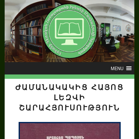
ԺԱՄԱՆԱԿԱԿԻՑ ՀԱՅՈՑ
ԼԵԶՎԻ
ՇԱՐԱՀՅՈՒՍՈՒԹՅՈՒՆ