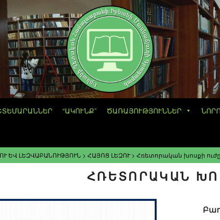
ՇՏԵՄԱՐԱՆՆԵՐ
“ԱԿՈՒՆՔ”
ԾԱՌԱՅՈՒԹՅՈՒՆՆԵՐ
ՆՈՐ
ՈՒ ԵՎ ԼԵԶՎԱԲԱՆՈՒԹՅՈՒՆ
>
ՀԱՅՈՑ ԼԵԶՈՒ
>
Հռետորական խոսքի ուժ
ՀՌԵՏՈՐԱԿԱՆ ԽՈ
Բաղ