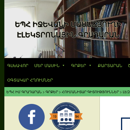
ԵՊՀ ԻՋԵՎԱՆԻ ՄԱՍՆՃՅՈՒՂԻ
ԷԼԵԿՏՐՈՆԱՅԻՆ ԳՐԱԴԱՐԱՆ
ԳԼԽԱՎՈՐ
ՄԵՐ ՄԱՍԻՆ
ԳՐՔԵՐ
ՔԱՐՏԱՐԱՆ
ՕԳՏԱԿԱՐ ՀՂՈՒՄՆԵՐ
ԵՊՀ ԻՄ ԳՐԱԴԱՐԱՆ
>
ԳՐՔԵՐ
>
ՀՈՒՄԱՆԻՏԱՐ ԳԻՏՈՒԹՅՈՒՆՆԵՐ
>
ԼԵԶ