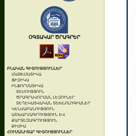
ՕԳՏԱԿԱՐ ԾՐԱԳՐԵՐ
ԲՆԱԿԱՆ ԳԻՏՈՒԹՅՈՒՆՆԵՐ
ՄԱԹԵՄԱՏԻԿԱ
ՖԻԶԻԿԱ
ԻՆՖՈՐՄԱՏԻԿԱ
ՏԵՍՈՒԹՅՈՒՆ
ԾՐԱԳՐԱՎՈՐՄԱՆ ԼԵԶՈՒՆԵՐ
ՏԵՂԵԿԱՏՎԱԿԱՆ ՏԵԽՆՈԼՈԳԻԱՆԵՐ
ԿԵՆՍԱԲԱՆՈՒԹՅՈՒՆ
ԱՇԽԱՐՀԱԳՐՈՒԹՅՈՒՆ ԵՎ
ՔԱՐՏԵԶԱԳՐՈՒԹՅՈՒՆ
ՔԻՄԻԱ
ՀՈՒՄԱՆԻՏԱՐ ԳԻՏՈՒԹՅՈՒՆՆԵՐ