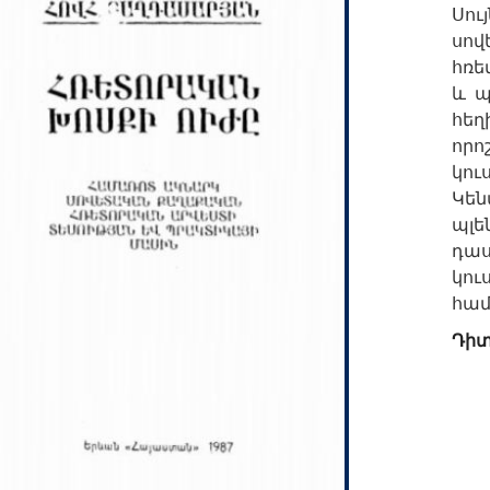
Սո
սո
հռե
և պ
հեղ
որո
կո
Կեն
պլե
դա
կո
համ
Դիտ