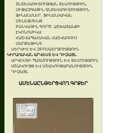
ՏՆՏԵՍԱԳԻՏՈՒԹՅԱՆ ՏԵՍՈՒԹՅՈՒՆ,
ՄԻՋԱԶԳԱՅԻՆ ՏՆՏԵՍԱԳԻՏՈՒԹՅՈՒՆ
ՖԻՆԱՆՍՆԵՐ, ՖԻՆԱՆՍԱԿԱՆ
ՄԵՆԵՋՄԵՆԹ
ԲԱՆԿԱՅԻՆ ԳՈՐԾ, ԱՇԽԱՏԱՆՔԻ
ԷԿՈՆՈՄԻԿԱ
ՀԱՇՎԱՊԱՀԱԿԱՆ ՀԱՇՎԱՌՈՒՄ
ՄԱՐՔԵԹԻՆԳ
ՍԵՐՎԻՍ ԵՎ ԶԲՈՍԱՇՐՋՈՒԹՅՈՒՆ
ԿԻՐԱՌԱԿԱՆ ԱՐՎԵՍՏ ԵՎ ԴԻԶԱՅՆ
ԱՐՎԵՍՏԻ ՊԱՏՄՈՒԹՅՈՒՆ ԵՎ ՏԵՍՈՒԹՅՈՒՆ
ՄՇԱԿՈՒՅԹ ԵՎ ՄՇԱԿՈՒԹԱԲԱՆՈՒԹՅՈՒՆ
ԴԻԶԱՅՆ
ԱՄԵՆԱԸՆԹԵՐՑՎՈՂ ԳՐՔԵՐ