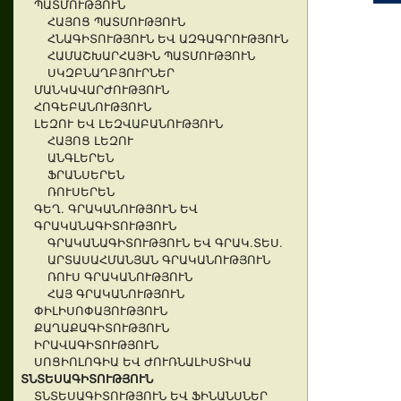
ՊԱՏՄՈՒԹՅՈՒՆ
ՀԱՅՈՑ ՊԱՏՄՈՒԹՅՈՒՆ
ՀՆԱԳԻՏՈՒԹՅՈՒՆ ԵՎ ԱԶԳԱԳՐՈՒԹՅՈՒՆ
ՀԱՄԱՇԽԱՐՀԱՅԻՆ ՊԱՏՄՈՒԹՅՈՒՆ
ՍԿԶԲՆԱՂԲՅՈՒՐՆԵՐ
ՄԱՆԿԱՎԱՐԺՈՒԹՅՈՒՆ
ՀՈԳԵԲԱՆՈՒԹՅՈՒՆ
ԼԵԶՈՒ ԵՎ ԼԵԶՎԱԲԱՆՈՒԹՅՈՒՆ
ՀԱՅՈՑ ԼԵԶՈՒ
ԱՆԳԼԵՐԵՆ
ՖՐԱՆՍԵՐԵՆ
ՌՈՒՍԵՐԵՆ
ԳԵՂ. ԳՐԱԿԱՆՈՒԹՅՈՒՆ ԵՎ
ԳՐԱԿԱՆԱԳԻՏՈՒԹՅՈՒՆ
ԳՐԱԿԱՆԱԳԻՏՈՒԹՅՈՒՆ ԵՎ ԳՐԱԿ.ՏԵՍ.
ԱՐՏԱՍԱՀՄԱՆՅԱՆ ԳՐԱԿԱՆՈՒԹՅՈՒՆ
ՌՈՒՍ ԳՐԱԿԱՆՈՒԹՅՈՒՆ
ՀԱՅ ԳՐԱԿԱՆՈՒԹՅՈՒՆ
ՓԻԼԻՍՈՓԱՅՈՒԹՅՈՒՆ
ՔԱՂԱՔԱԳԻՏՈՒԹՅՈՒՆ
ԻՐԱՎԱԳԻՏՈՒԹՅՈՒՆ
ՍՈՑԻՈԼՈԳԻԱ ԵՎ ԺՈՒՌՆԱԼԻՍՏԻԿԱ
ՏՆՏԵՍԱԳԻՏՈՒԹՅՈՒՆ
ՏՆՏԵՍԱԳԻՏՈՒԹՅՈՒՆ ԵՎ ՖԻՆԱՆՍՆԵՐ