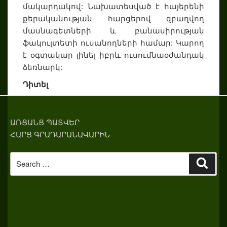
մակարդակով: Նախատեսված է հայերենի
քերականության հարցերով զբաղվող
մասնագետների և բանասիրության
ֆակուլտետի ուսանողների համար: Կարող
է օգտակար լինել իբրև ուսումնաօժանդակ
ձեռնարկ:
Դիտել
ԱՌՑԱՆՑ ՊԱՏՎԵՐ
ՀԱՐՑ ԳՐԱԴԱՐԱՆԱՎԱՐԻՆ
Search
Sear
for: