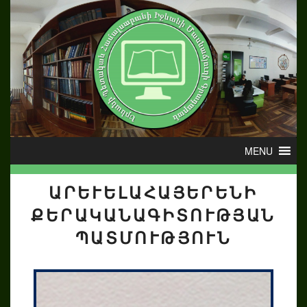
ԱՐԵՒԵԼԱՀԱՅԵՐԵՆԻ Ք
ԵՐԱԿԱՆԱԳԻՏՈՒԹՅԱՆ Պ
ԱՏՄՈՒԹՅՈՒՆ