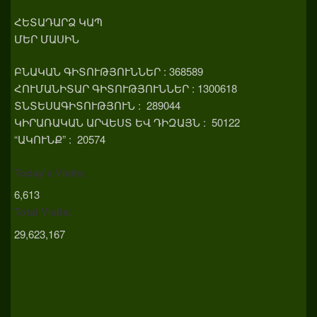
ՀԵՏԱԴԱՐՁ ԿԱՊ
ՄԵՐ ՄԱՍԻՆ
ԲՆԱԿԱՆ ԳԻՏՈՒԹՅՈՒՆՆԵՐ : 368589
ՀՈՒՄԱՆԻՏԱՐ ԳԻՏՈՒԹՅՈՒՆՆԵՐ : 1300618
ՏՆՏԵՍԱԳԻՏՈՒԹՅՈՒՆ : 289044
ԿԻՐԱՌԱԿԱՆ ԱՐՎԵՍՏ ԵՎ ԴԻԶԱՅՆ : 50122
“ԱԿՈՒՆՔ” : 20574
Today's Visits:
6,613
Total Visits:
29,623,167