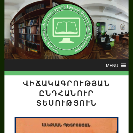
ՎԻՃԱԿԱԳՐՈՒԹՅԱՆ
ԸՆԴՀԱՆՈՒՐ
ՏԵՍՈՒԹՅՈՒՆ