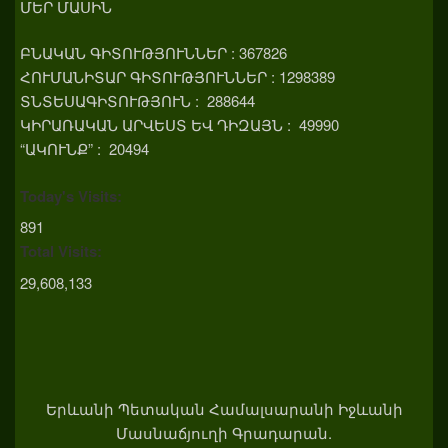
ՄԵՐ ՄԱՍԻՆ
ԲՆԱԿԱՆ ԳԻՏՈՒԹՅՈՒՆՆԵՐ : 367826
ՀՈՒՄԱՆԻՏԱՐ ԳԻՏՈՒԹՅՈՒՆՆԵՐ : 1298389
ՏՆՏԵՍԱԳԻՏՈՒԹՅՈՒՆ : 288644
ԿԻՐԱՌԱԿԱՆ ԱՐՎԵՍՏ ԵՎ ԴԻԶԱՅՆ : 49990
“ԱԿՈՒՆՔ” : 20494
Today's Visits:
891
Total Visits:
29,608,133
Երևանի Պետական Համալսարանի Իջևանի
Մասնաճյուղի Գրադարան.