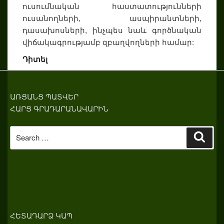
ուսումնական հաստատությունների
ուսանողների, ասպիրանտների,
դասախոսների, ինչպես նաև գործնական
վիճակագրությամբ զբաղվողների համար:
Դիտել
ԱՌՑԱՆՑ ՊԱՏՎԵՐ
ՀԱՐՑ ԳՐԱԴԱՐԱՆԱՎԱՐԻՆ
Search
Sear
for:
ՀԵՏԱԴԱՐՁ ԿԱՊ