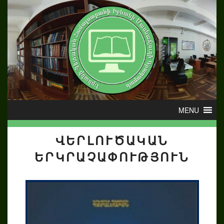
ՎԵՐԼՈՒԾԱԿԱՆ
ԵՐԿՐԱՉԱՓՈՒԹՅՈՒՆ