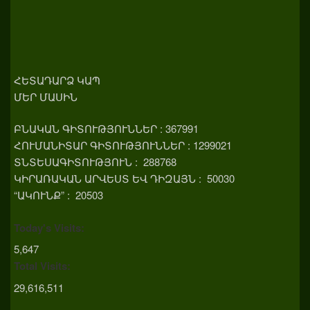
ՀԵՏԱԴԱՐՁ ԿԱՊ
ՄԵՐ ՄԱՍԻՆ
ԲՆԱԿԱՆ ԳԻՏՈՒԹՅՈՒՆՆԵՐ : 367991
ՀՈՒՄԱՆԻՏԱՐ ԳԻՏՈՒԹՅՈՒՆՆԵՐ : 1299021
ՏՆՏԵՍԱԳԻՏՈՒԹՅՈՒՆ : 288768
ԿԻՐԱՌԱԿԱՆ ԱՐՎԵՍՏ ԵՎ ԴԻԶԱՅՆ : 50030
“ԱԿՈՒՆՔ” : 20503
Today's Visits:
5,647
Total Visits:
29,616,511