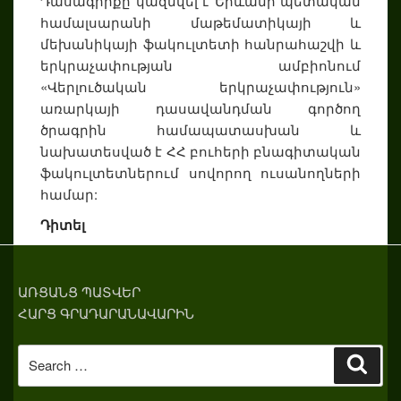
Դասագիրքը կազմվել է Երևանի պետական
համալսարանի մաթեմատիկայի և
մեխանիկայի ֆակուլտետի հանրահաշվի և
երկրաչափության ամբիոնում
«Վերլուծական երկրաչափություն»
առարկայի դասավանդման գործող
ծրագրին համապատասխան և
նախատեսված է ՀՀ բուհերի բնագիտական
ֆակուլտետներում սովորող ուսանողների
համար:
Դիտել
ԱՌՑԱՆՑ ՊԱՏՎԵՐ
ՀԱՐՑ ԳՐԱԴԱՐԱՆԱՎԱՐԻՆ
Search
Sear
for: