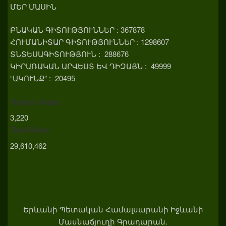
ՄԵՐ ՄԱՍԻՆ
ԲՆԱԿԱՆ ԳԻՏՈՒԹՅՈՒՆՆԵՐ : 367878
ՀՈՒՄԱՆԻՏԱՐ ԳԻՏՈՒԹՅՈՒՆՆԵՐ : 1298607
ՏՆՏԵՍԱԳԻՏՈՒԹՅՈՒՆ : 288676
ԿԻՐԱՌԱԿԱՆ ԱՐՎԵՍՏ ԵՎ ԴԻԶԱՅՆ : 49999
“ԱԿՈՒՆՔ” : 20495
Today's Visits:
3,220
Total Visits:
29,610,462
Երևանի Պետական Համալսարանի Իջևանի
Մասնաճյուղի Գրադարան.