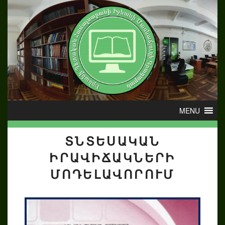
ՏՆՏԵՍԱԿԱՆ
ԻՐԱՎԻՃԱԿՆԵՐԻ
ՄՈԴԵԼԱՎՈՐՈՒՄ