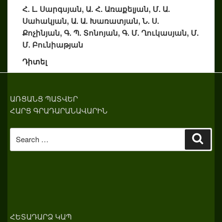
Հ. Լ. Սարգսյան, Ա. Հ. Առաքելյան, Մ. Ա.
Սահակյան, Ա. Ա. Խառատյան, Ն. Ս.
Քոչինյան, Գ. Պ. Տոնոյան, Գ. Մ. Ղուկասյան, Մ.
Մ. Բունիաթյան
Դիտել
ԱՌՑԱՆՑ ՊԱՏՎԵՐ
ՀԱՐՑ ԳՐԱԴԱՐԱՆԱՎԱՐԻՆ
Search
Sear
for:
ՀԵՏԱԴԱՐՁ ԿԱՊ