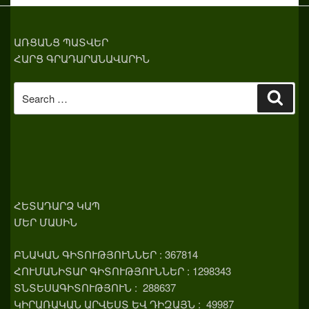
ԱՌՑԱՆՑ ՊԱՏՎԵՐ
ՀԱՐՑ ԳՐԱԴԱՐԱՆԱՎԱՐԻՆ
Search
Sear
for:
ՀԵՏԱԴԱՐՁ ԿԱՊ
ՄԵՐ ՄԱՍԻՆ
ԲՆԱԿԱՆ ԳԻՏՈՒԹՅՈՒՆՆԵՐ : 367814
ՀՈՒՄԱՆԻՏԱՐ ԳԻՏՈՒԹՅՈՒՆՆԵՐ : 1298343
ՏՆՏԵՍԱԳԻՏՈՒԹՅՈՒՆ : 288637
ԿԻՐԱՌԱԿԱՆ ԱՐՎԵՍՏ ԵՎ ԴԻԶԱՅՆ : 49987