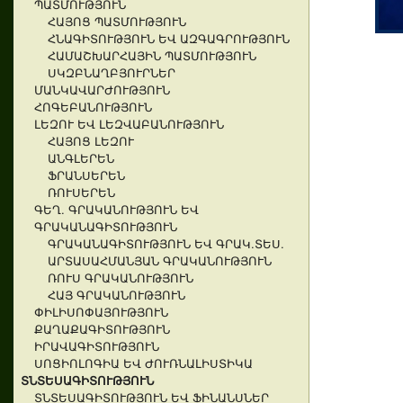
ՊԱՏՄՈՒԹՅՈՒՆ
ՀԱՅՈՑ ՊԱՏՄՈՒԹՅՈՒՆ
ՀՆԱԳԻՏՈՒԹՅՈՒՆ ԵՎ ԱԶԳԱԳՐՈՒԹՅՈՒՆ
ՀԱՄԱՇԽԱՐՀԱՅԻՆ ՊԱՏՄՈՒԹՅՈՒՆ
ՍԿԶԲՆԱՂԲՅՈՒՐՆԵՐ
ՄԱՆԿԱՎԱՐԺՈՒԹՅՈՒՆ
ՀՈԳԵԲԱՆՈՒԹՅՈՒՆ
ԼԵԶՈՒ ԵՎ ԼԵԶՎԱԲԱՆՈՒԹՅՈՒՆ
ՀԱՅՈՑ ԼԵԶՈՒ
ԱՆԳԼԵՐԵՆ
ՖՐԱՆՍԵՐԵՆ
ՌՈՒՍԵՐԵՆ
ԳԵՂ. ԳՐԱԿԱՆՈՒԹՅՈՒՆ ԵՎ
ԳՐԱԿԱՆԱԳԻՏՈՒԹՅՈՒՆ
ԳՐԱԿԱՆԱԳԻՏՈՒԹՅՈՒՆ ԵՎ ԳՐԱԿ.ՏԵՍ.
ԱՐՏԱՍԱՀՄԱՆՅԱՆ ԳՐԱԿԱՆՈՒԹՅՈՒՆ
ՌՈՒՍ ԳՐԱԿԱՆՈՒԹՅՈՒՆ
ՀԱՅ ԳՐԱԿԱՆՈՒԹՅՈՒՆ
ՓԻԼԻՍՈՓԱՅՈՒԹՅՈՒՆ
ՔԱՂԱՔԱԳԻՏՈՒԹՅՈՒՆ
ԻՐԱՎԱԳԻՏՈՒԹՅՈՒՆ
ՍՈՑԻՈԼՈԳԻԱ ԵՎ ԺՈՒՌՆԱԼԻՍՏԻԿԱ
ՏՆՏԵՍԱԳԻՏՈՒԹՅՈՒՆ
ՏՆՏԵՍԱԳԻՏՈՒԹՅՈՒՆ ԵՎ ՖԻՆԱՆՍՆԵՐ