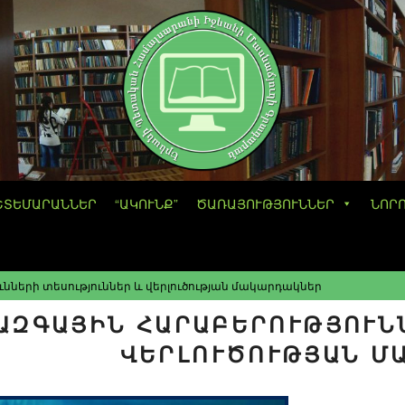
ՇՏԵՄԱՐԱՆՆԵՐ
“ԱԿՈՒՆՔ”
ԾԱՌԱՅՈՒԹՅՈՒՆՆԵՐ
ՆՈՐ
նների տեսություններ և վերլուծության մակարդակներ
ԱԶԳԱՅԻՆ ՀԱՐԱԲԵՐՈՒԹՅՈՒՆՆԵ
ԵՐԼՈՒԾՈՒԹՅԱՆ ՄԱ