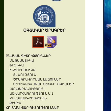
ՕԳՏԱԿԱՐ ԾՐԱԳՐԵՐ
ԲՆԱԿԱՆ ԳԻՏՈՒԹՅՈՒՆՆԵՐ
ՄԱԹԵՄԱՏԻԿԱ
ՖԻԶԻԿԱ
ԻՆՖՈՐՄԱՏԻԿԱ
ՏԵՍՈՒԹՅՈՒՆ
ԾՐԱԳՐԱՎՈՐՄԱՆ ԼԵԶՈՒՆԵՐ
ՏԵՂԵԿԱՏՎԱԿԱՆ ՏԵԽՆՈԼՈԳԻԱՆԵՐ
ԿԵՆՍԱԲԱՆՈՒԹՅՈՒՆ
ԱՇԽԱՐՀԱԳՐՈՒԹՅՈՒՆ ԵՎ
ՔԱՐՏԵԶԱԳՐՈՒԹՅՈՒՆ
ՔԻՄԻԱ
ՀՈՒՄԱՆԻՏԱՐ ԳԻՏՈՒԹՅՈՒՆՆԵՐ