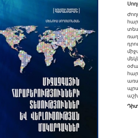
Սող
Ժող
հա
տես
ռադ
դրո
միջ
մեկ
օժ
հար
առ
պր
աշխ
Դիտ