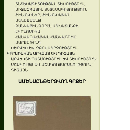
ՏՆՏԵՍԱԳԻՏՈՒԹՅԱՆ ՏԵՍՈՒԹՅՈՒՆ,
ՄԻՋԱԶԳԱՅԻՆ ՏՆՏԵՍԱԳԻՏՈՒԹՅՈՒՆ
ՖԻՆԱՆՍՆԵՐ, ՖԻՆԱՆՍԱԿԱՆ
ՄԵՆԵՋՄԵՆԹ
ԲԱՆԿԱՅԻՆ ԳՈՐԾ, ԱՇԽԱՏԱՆՔԻ
ԷԿՈՆՈՄԻԿԱ
ՀԱՇՎԱՊԱՀԱԿԱՆ ՀԱՇՎԱՌՈՒՄ
ՄԱՐՔԵԹԻՆԳ
ՍԵՐՎԻՍ ԵՎ ԶԲՈՍԱՇՐՋՈՒԹՅՈՒՆ
ԿԻՐԱՌԱԿԱՆ ԱՐՎԵՍՏ ԵՎ ԴԻԶԱՅՆ
ԱՐՎԵՍՏԻ ՊԱՏՄՈՒԹՅՈՒՆ ԵՎ ՏԵՍՈՒԹՅՈՒՆ
ՄՇԱԿՈՒՅԹ ԵՎ ՄՇԱԿՈՒԹԱԲԱՆՈՒԹՅՈՒՆ
ԴԻԶԱՅՆ
ԱՄԵՆԱԸՆԹԵՐՑՎՈՂ ԳՐՔԵՐ