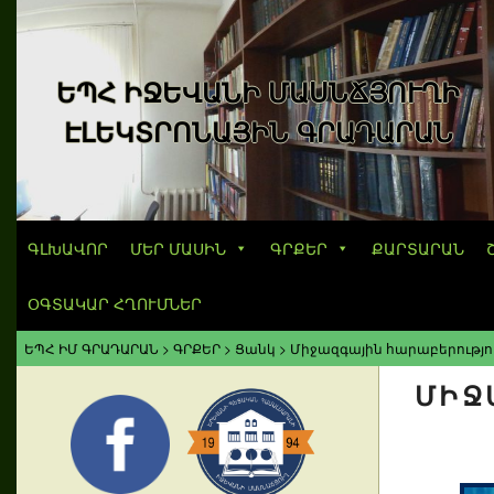
ԵՊՀ ԻՋԵՎԱՆԻ ՄԱՍՆՃՅՈՒՂԻ
ԷԼԵԿՏՐՈՆԱՅԻՆ ԳՐԱԴԱՐԱՆ
ԳԼԽԱՎՈՐ
ՄԵՐ ՄԱՍԻՆ
ԳՐՔԵՐ
ՔԱՐՏԱՐԱՆ
ՕԳՏԱԿԱՐ ՀՂՈՒՄՆԵՐ
ԵՊՀ ԻՄ ԳՐԱԴԱՐԱՆ
>
ԳՐՔԵՐ
>
Ցանկ
>
Միջազգային հարաբերությու
ՄԻՋ