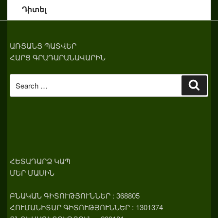
Դիտել
ԱՌՑԱՆՑ ՊԱՏՎԵՐ
ՀԱՐՑ ԳՐԱԴԱՐԱՆԱՎԱՐԻՆ
Search
Sear
for:
ՀԵՏԱԴԱՐՁ ԿԱՊ
ՄԵՐ ՄԱՍԻՆ
ԲՆԱԿԱՆ ԳԻՏՈՒԹՅՈՒՆՆԵՐ : 368805
ՀՈՒՄԱՆԻՏԱՐ ԳԻՏՈՒԹՅՈՒՆՆԵՐ : 1301374