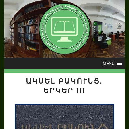
ԱԿՍԵԼ ԲԱԿՈՒՆՑ.
ԵՐԿԵՐ III