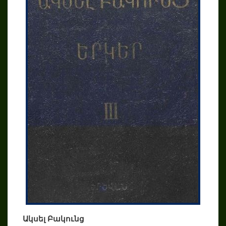
Ակսել Բակունց