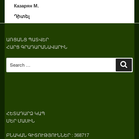
Казарян М.
Դիտել
ԱՌՑԱՆՑ ՊԱՏՎԵՐ
ՀԱՐՑ ԳՐԱԴԱՐԱՆԱՎԱՐԻՆ
Search
Sear
for:
ՀԵՏԱԴԱՐՁ ԿԱՊ
ՄԵՐ ՄԱՍԻՆ
ԲՆԱԿԱՆ ԳԻՏՈՒԹՅՈՒՆՆԵՐ : 368717