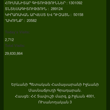
ՀՈՒՄԱՆԻՏԱՐ ԳԻՏՈՒԹՅՈՒՆՆԵՐ : 1301092
ՏՆՏԵՍԱԳԻՏՈՒԹՅՈՒՆ : 289124
ԿԻՐԱՌԱԿԱՆ ԱՐՎԵՍՏ ԵՎ ԴԻԶԱՅՆ : 50158
“ԱԿՈՒՆՔ” : 20582
Today's Visits:
2,712
Total Visits:
29,630,864
Երևանի Պետական Համալսարանի Իջևանի
Մասնաճյուղի Գրադարան.
Հասցե: ՀՀ Տավուշի մարզ, ք.Իջևան 4001,
ՈՒսանողական 3