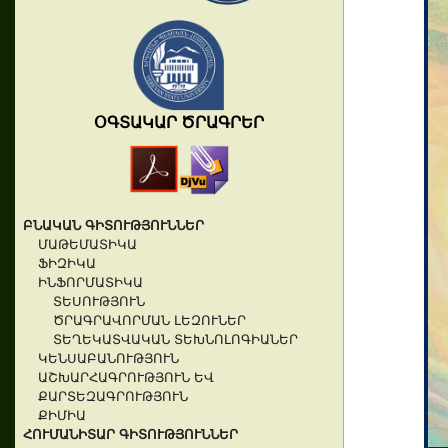
ՕԳՏԱԿԱՐ ԾՐԱԳՐԵՐ
ԲՆԱԿԱՆ ԳԻՏՈՒԹՅՈՒՆՆԵՐ
ՄԱԹԵՄԱՏԻԿԱ
ՖԻԶԻԿԱ
ԻՆՖՈՐՄԱՏԻԿԱ
ՏԵՍՈՒԹՅՈՒՆ
ԾՐԱԳՐԱՎՈՐՄԱՆ ԼԵԶՈՒՆԵՐ
ՏԵՂԵԿԱՏՎԱԿԱՆ ՏԵԽՆՈԼՈԳԻԱՆԵՐ
ԿԵՆՍԱԲԱՆՈՒԹՅՈՒՆ
ԱՇԽԱՐՀԱԳՐՈՒԹՅՈՒՆ ԵՎ
ՔԱՐՏԵԶԱԳՐՈՒԹՅՈՒՆ
ՔԻՄԻԱ
ՀՈՒՄԱՆԻՏԱՐ ԳԻՏՈՒԹՅՈՒՆՆԵՐ