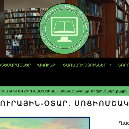
ՇՏԵՄԱՐԱՆՆԵՐ
“ԱԿՈՒՆՔ”
ԾԱՌԱՅՈՒԹՅՈՒՆՆԵՐ
ՆՈՐ
ԻՈԼՈԳԻԱ ԵՎ ԺՈՒՌՆԱԼԻՍՏԻԿԱ
>
Յուրային-օտար. սոցիոմշակութայի
ՈՒՐԱՅԻՆ-ՕՏԱՐ. ՍՈՑԻՈՄՇԱ
Ղազ