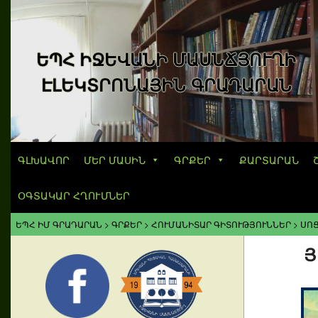
ԵՊՀ ԻՋԵՎԱՆԻ ՄԱՍՆՃՅՈՒՂԻ
ԷԼԵԿՏՐՈՆԱՅԻՆ ԳՐԱԴԱՐԱՆ
ԳԼԽԱՎՈՐ
ՄԵՐ ՄԱՍԻՆ
ԳՐՔԵՐ
ՔԱՐՏԱՐԱՆ
ՕԳՏԱԿԱՐ ՀՂՈՒՄՆԵՐ
ԵՊՀ ԻՄ ԳՐԱԴԱՐԱՆ
>
ԳՐՔԵՐ
>
ՀՈՒՄԱՆԻՏԱՐ ԳԻՏՈՒԹՅՈՒՆՆԵՐ
>
ՍՈՑ
Յ