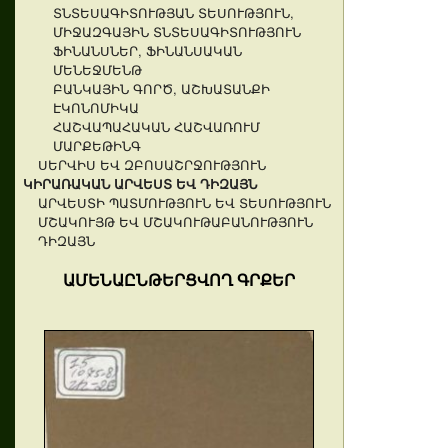
ՏՆՏԵՍԱԳԻՏՈՒԹՅԱՆ ՏԵՍՈՒԹՅՈՒՆ,
ՄԻՋԱԶԳԱՅԻՆ ՏՆՏԵՍԱԳԻՏՈՒԹՅՈՒՆ
ՖԻՆԱՆՍՆԵՐ, ՖԻՆԱՆՍԱԿԱՆ
ՄԵՆԵՋՄԵՆԹ
ԲԱՆԿԱՅԻՆ ԳՈՐԾ, ԱՇԽԱՏԱՆՔԻ
ԷԿՈՆՈՄԻԿԱ
ՀԱՇՎԱՊԱՀԱԿԱՆ ՀԱՇՎԱՌՈՒՄ
ՄԱՐՔԵԹԻՆԳ
ՍԵՐՎԻՍ ԵՎ ԶԲՈՍԱՇՐՋՈՒԹՅՈՒՆ
ԿԻՐԱՌԱԿԱՆ ԱՐՎԵՍՏ ԵՎ ԴԻԶԱՅՆ
ԱՐՎԵՍՏԻ ՊԱՏՄՈՒԹՅՈՒՆ ԵՎ ՏԵՍՈՒԹՅՈՒՆ
ՄՇԱԿՈՒՅԹ ԵՎ ՄՇԱԿՈՒԹԱԲԱՆՈՒԹՅՈՒՆ
ԴԻԶԱՅՆ
ԱՄԵՆԱԸՆԹԵՐՑՎՈՂ ԳՐՔԵՐ