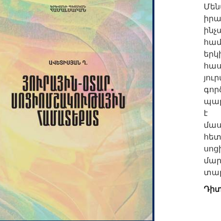
Մեն
իրա
ին
համ
եր
հաս
յո
գոր
պար
է 
մա
հե
սո
մա
տար
Դիտ