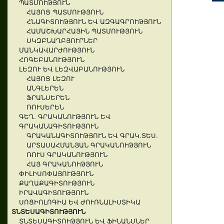
ՊԱՏՄՈՒԹՅՈՒՆ
ՀԱՅՈՑ ՊԱՏՄՈՒԹՅՈՒՆ
ՀՆԱԳԻՏՈՒԹՅՈՒՆ ԵՎ ԱԶԳԱԳՐՈՒԹՅՈՒՆ
ՀԱՄԱՇԽԱՐՀԱՅԻՆ ՊԱՏՄՈՒԹՅՈՒՆ
ՍԿԶԲՆԱՂԲՅՈՒՐՆԵՐ
ՄԱՆԿԱՎԱՐԺՈՒԹՅՈՒՆ
ՀՈԳԵԲԱՆՈՒԹՅՈՒՆ
ԼԵԶՈՒ ԵՎ ԼԵԶՎԱԲԱՆՈՒԹՅՈՒՆ
ՀԱՅՈՑ ԼԵԶՈՒ
ԱՆԳԼԵՐԵՆ
ՖՐԱՆՍԵՐԵՆ
ՌՈՒՍԵՐԵՆ
ԳԵՂ. ԳՐԱԿԱՆՈՒԹՅՈՒՆ ԵՎ
ԳՐԱԿԱՆԱԳԻՏՈՒԹՅՈՒՆ
ԳՐԱԿԱՆԱԳԻՏՈՒԹՅՈՒՆ ԵՎ ԳՐԱԿ.ՏԵՍ.
ԱՐՏԱՍԱՀՄԱՆՅԱՆ ԳՐԱԿԱՆՈՒԹՅՈՒՆ
ՌՈՒՍ ԳՐԱԿԱՆՈՒԹՅՈՒՆ
ՀԱՅ ԳՐԱԿԱՆՈՒԹՅՈՒՆ
ՓԻԼԻՍՈՓԱՅՈՒԹՅՈՒՆ
ՔԱՂԱՔԱԳԻՏՈՒԹՅՈՒՆ
ԻՐԱՎԱԳԻՏՈՒԹՅՈՒՆ
ՍՈՑԻՈԼՈԳԻԱ ԵՎ ԺՈՒՌՆԱԼԻՍՏԻԿԱ
ՏՆՏԵՍԱԳԻՏՈՒԹՅՈՒՆ
ՏՆՏԵՍԱԳԻՏՈՒԹՅՈՒՆ ԵՎ ՖԻՆԱՆՍՆԵՐ