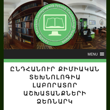
ԸՆԴՀԱՆՈՒՐ ՔԻՄԻԱԿԱՆ
ՏԵԽՆՈԼՈԳԻԱ
ԼԱԲՈՐԱՏՈՐ
ԱՇԽԱՏԱՆՔՆԵՐԻ
ՁԵՌՆԱՐԿ