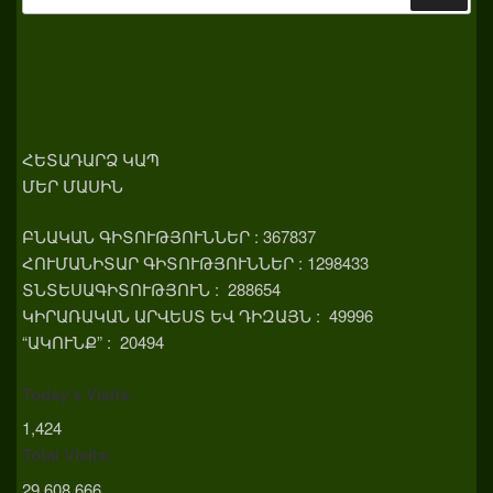
for:
ՀԵՏԱԴԱՐՁ ԿԱՊ
ՄԵՐ ՄԱՍԻՆ
ԲՆԱԿԱՆ ԳԻՏՈՒԹՅՈՒՆՆԵՐ : 367837
ՀՈՒՄԱՆԻՏԱՐ ԳԻՏՈՒԹՅՈՒՆՆԵՐ : 1298433
ՏՆՏԵՍԱԳԻՏՈՒԹՅՈՒՆ : 288654
ԿԻՐԱՌԱԿԱՆ ԱՐՎԵՍՏ ԵՎ ԴԻԶԱՅՆ : 49996
“ԱԿՈՒՆՔ” : 20494
Today's Visits:
1,424
Total Visits:
29,608,666