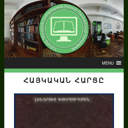
ՀԱՅԿԱԿԱՆ ՀԱՐՑԸ