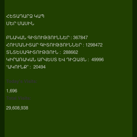
ՀԵՏԱԴԱՐՁ ԿԱՊ
ՄԵՐ ՄԱՍԻՆ
ԲՆԱԿԱՆ ԳԻՏՈՒԹՅՈՒՆՆԵՐ : 367847
ՀՈՒՄԱՆԻՏԱՐ ԳԻՏՈՒԹՅՈՒՆՆԵՐ : 1298472
ՏՆՏԵՍԱԳԻՏՈՒԹՅՈՒՆ : 288662
ԿԻՐԱՌԱԿԱՆ ԱՐՎԵՍՏ ԵՎ ԴԻԶԱՅՆ : 49996
“ԱԿՈՒՆՔ” : 20494
Today's Visits:
1,696
Total Visits:
29,608,938