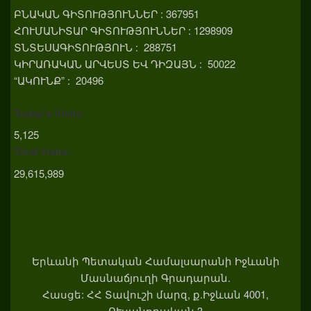
ԲՆԱԿԱՆ ԳԻՏՈՒԹՅՈՒՆՆԵՐ : 367951
ՀՈՒՄԱՆԻՏԱՐ ԳԻՏՈՒԹՅՈՒՆՆԵՐ : 1298909
ՏՆՏԵՍԱԳԻՏՈՒԹՅՈՒՆ : 288751
ԿԻՐԱՌԱԿԱՆ ԱՐՎԵՍՏ ԵՎ ԴԻԶԱՅՆ : 50022
“ԱԿՈՒՆՔ” : 20496
Today's Visits:
5,125
Total Visits:
29,615,989
Երևանի Պետական Համալսարանի Իջևանի
Մասնաճյուղի Գրադարան.
Հասցե: ՀՀ Տավուշի մարզ, ք.Իջևան 4001,
ՈՒսանողական 3