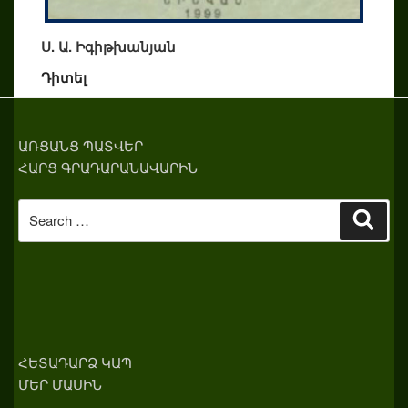
Ս. Ա. Իգիթխանյան
Դիտել
ԱՌՑԱՆՑ ՊԱՏՎԵՐ
ՀԱՐՑ ԳՐԱԴԱՐԱՆԱՎԱՐԻՆ
Search
Sear
for:
ՀԵՏԱԴԱՐՁ ԿԱՊ
ՄԵՐ ՄԱՍԻՆ