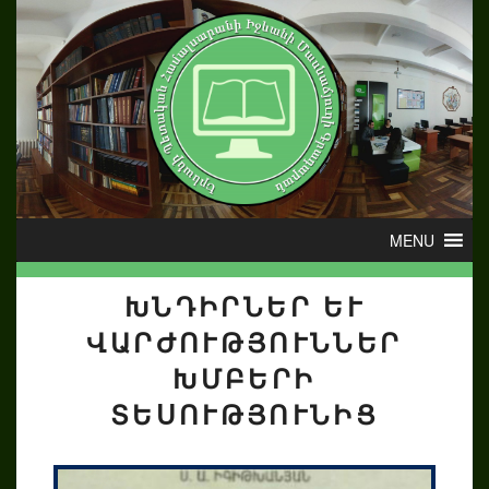
ԽՆԴԻՐՆԵՐ ԵՒ Վ
ԱՐԺՈՒԹՅՈՒՆՆԵՐ Խ
ՄԲԵՐԻ Տ
ԵՍՈՒԹՅՈՒՆԻՑ