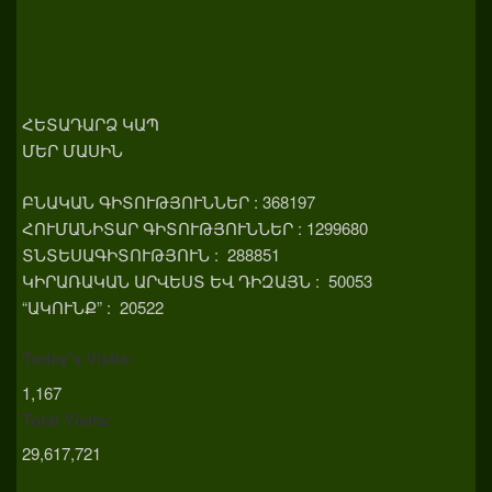
ՀԵՏԱԴԱՐՁ ԿԱՊ
ՄԵՐ ՄԱՍԻՆ
ԲՆԱԿԱՆ ԳԻՏՈՒԹՅՈՒՆՆԵՐ : 368197
ՀՈՒՄԱՆԻՏԱՐ ԳԻՏՈՒԹՅՈՒՆՆԵՐ : 1299680
ՏՆՏԵՍԱԳԻՏՈՒԹՅՈՒՆ : 288851
ԿԻՐԱՌԱԿԱՆ ԱՐՎԵՍՏ ԵՎ ԴԻԶԱՅՆ : 50053
“ԱԿՈՒՆՔ” : 20522
Today's Visits:
1,167
Total Visits:
29,617,721