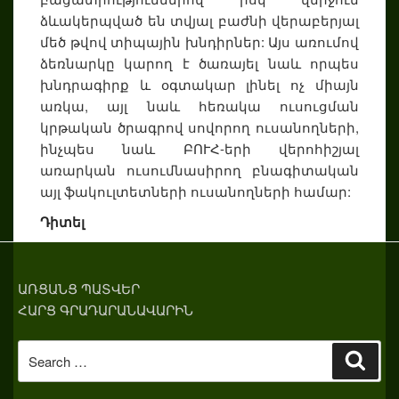
ձևակերպված են տվյալ բաժնի վերաբերյալ
մեծ թվով տիպային խնդիրներ: Այս առումով
ձեռնարկը կարող է ծառայել նաև որպես
խնդրագիրք և օգտակար լինել ոչ միայն
առկա, այլ նաև հեռակա ուսուցման
կրթական ծրագրով սովորող ուսանողների,
ինչպես նաև ԲՈՒՀ-երի վերոհիշյալ
առարկան ուսումնասիրող բնագիտական
այլ ֆակուլտետների ուսանողների համար:
Դիտել
ԱՌՑԱՆՑ ՊԱՏՎԵՐ
ՀԱՐՑ ԳՐԱԴԱՐԱՆԱՎԱՐԻՆ
Search
Sear
for: