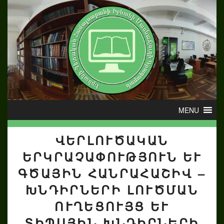
ՎԵՐԼՈՒԾԱԿԱՆ
ԵՐԿՐԱՉԱՓՈՒԹՅՈՒՆ ԵՒ Գ
ԾԱՅԻՆ ՀԱՆՐԱՀԱՇԻՎ – Խ
ՆԴԻՐՆԵՐԻ ԼՈՒԾՄԱՆ Ո
ՒՂԵՑՈՒՅՑ ԵՒ ՏԻ
ՊԱՅԻՆ ԽՆԴԻՐՆԵՐԻ ԸՆ