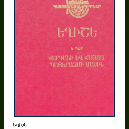
Եղիշե