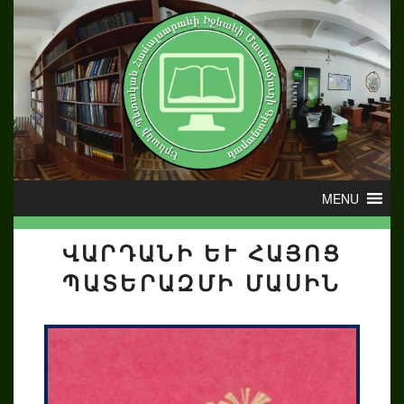
ՎԱՐԴԱՆԻ ԵՒ ՀԱՅՈՑ Պ
ԱՏԵՐԱԶՄԻ ՄԱՍԻՆ