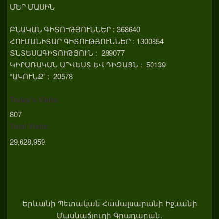
ՄԵՐ ՄԱՍԻՆ
ԲՆԱԿԱՆ ԳԻՏՈՒԹՅՈՒՆՆԵՐ : 368640
ՀՈՒՄԱՆԻՏԱՐ ԳԻՏՈՒԹՅՈՒՆՆԵՐ : 1300854
ՏՆՏԵՍԱԳԻՏՈՒԹՅՈՒՆ : 289077
ԿԻՐԱՌԱԿԱՆ ԱՐՎԵՍՏ ԵՎ ԴԻԶԱՅՆ : 50139
“ԱԿՈՒՆՔ” : 20578
Today's Visits:
807
Total Visits:
29,628,959
Երևանի Պետական Համալսարանի Իջևանի
Մասնաճյուղի Գրադարան.