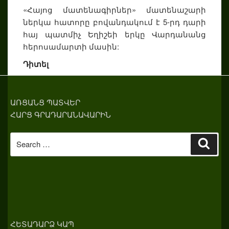
«Հայոց մատենագիրներ» մատենաշարի
ներկա հատորը բովանդակում է 5-րդ դարի
հայ պատմիչ Եղիշեի երկը Վարդանանց
հերոսամարտի մասին:
Դիտել
ԱՌՑԱՆՑ ՊԱՏՎԵՐ
ՀԱՐՑ ԳՐԱԴԱՐԱՆԱՎԱՐԻՆ
Search
Sear
for:
ՀԵՏԱԴԱՐՁ ԿԱՊ