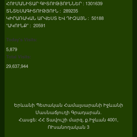
ՀՈՒՄԱՆԻՏԱՐ ԳԻՏՈՒԹՅՈՒՆՆԵՐ : 1301639
ՏՆՏԵՍԱԳԻՏՈՒԹՅՈՒՆ : 289235
ԿԻՐԱՌԱԿԱՆ ԱՐՎԵՍՏ ԵՎ ԴԻԶԱՅՆ : 50188
“ԱԿՈՒՆՔ” : 20591
Today's Visits:
5,879
Total Visits:
29,637,944
Երևանի Պետական Համալսարանի Իջևանի
Մասնաճյուղի Գրադարան.
Հասցե: ՀՀ Տավուշի մարզ, ք.Իջևան 4001,
ՈՒսանողական 3