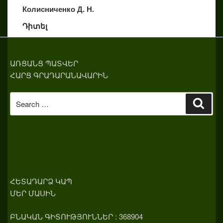
Колисниченко Д. Н.
Դիտել
ԱՌՑԱՆՑ ՊԱՏՎԵՐ
ՀԱՐՑ ԳՐԱԴԱՐԱՆԱՎԱՐԻՆ
Search
Sear
for:
ՀԵՏԱԴԱՐՁ ԿԱՊ
ՄԵՐ ՄԱՍԻՆ
ԲՆԱԿԱՆ ԳԻՏՈՒԹՅՈՒՆՆԵՐ : 368904