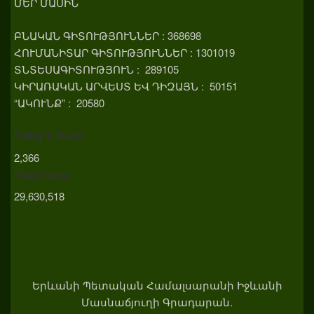
ՄԵՐ ՄԱՍԻՆ
ԲՆԱԿԱՆ ԳԻՏՈՒԹՅՈՒՆՆԵՐ : 368698
ՀՈՒՄԱՆԻՏԱՐ ԳԻՏՈՒԹՅՈՒՆՆԵՐ : 1301019
ՏՆՏԵՍԱԳԻՏՈՒԹՅՈՒՆ : 289105
ԿԻՐԱՌԱԿԱՆ ԱՐՎԵՍՏ ԵՎ ԴԻԶԱՅՆ : 50151
“ԱԿՈՒՆՔ” : 20580
Today's Visits:
2,366
Total Visits:
29,630,518
Երևանի Պետական Համալսարանի Իջևանի
Մասնաճյուղի Գրադարան.