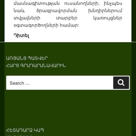
մասնագիտության ուսանողների, ինչպես
նաև ծրագրավորման խնդիրներում
տվյալների տարբեր կառույցներ
օգտագործողների համար:
Դիտել
ԱՌՑԱՆՑ ՊԱՏՎԵՐ
ՀԱՐՑ ԳՐԱԴԱՐԱՆԱՎԱՐԻՆ
Search
Sear
for:
ՀԵՏԱԴԱՐՁ ԿԱՊ