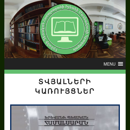
ՏՎՅԱԼՆԵՐԻ
ԿԱՌՈՒՅՑՆԵՐ