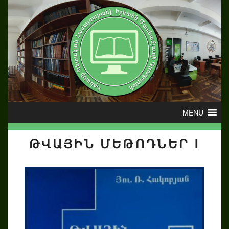
ԹՎԱՅԻՆ ՄԵԹՈԴՆԵՐ I