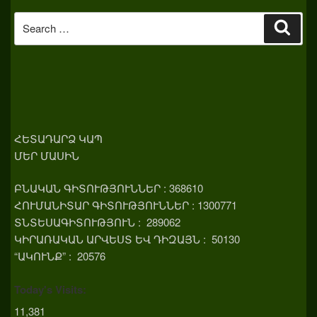
Search
Sear
for:
ՀԵՏԱԴԱՐՁ ԿԱՊ
ՄԵՐ ՄԱՍԻՆ
ԲՆԱԿԱՆ ԳԻՏՈՒԹՅՈՒՆՆԵՐ : 368610
ՀՈՒՄԱՆԻՏԱՐ ԳԻՏՈՒԹՅՈՒՆՆԵՐ : 1300771
ՏՆՏԵՍԱԳԻՏՈՒԹՅՈՒՆ : 289062
ԿԻՐԱՌԱԿԱՆ ԱՐՎԵՍՏ ԵՎ ԴԻԶԱՅՆ : 50130
“ԱԿՈՒՆՔ” : 20576
Today's Visits:
11,381