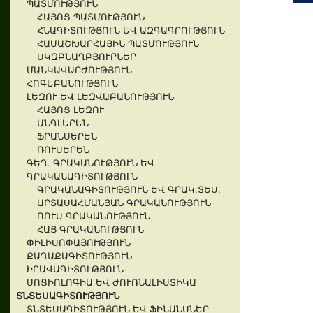
ՊԱՏՄՈՒԹՅՈՒՆ
ՀԱՅՈՑ ՊԱՏՄՈՒԹՅՈՒՆ
ՀՆԱԳԻՏՈՒԹՅՈՒՆ ԵՎ ԱԶԳԱԳՐՈՒԹՅՈՒՆ
ՀԱՄԱՇԽԱՐՀԱՅԻՆ ՊԱՏՄՈՒԹՅՈՒՆ
ՍԿԶԲՆԱՂԲՅՈՒՐՆԵՐ
ՄԱՆԿԱՎԱՐԺՈՒԹՅՈՒՆ
ՀՈԳԵԲԱՆՈՒԹՅՈՒՆ
ԼԵԶՈՒ ԵՎ ԼԵԶՎԱԲԱՆՈՒԹՅՈՒՆ
ՀԱՅՈՑ ԼԵԶՈՒ
ԱՆԳԼԵՐԵՆ
ՖՐԱՆՍԵՐԵՆ
ՌՈՒՍԵՐԵՆ
ԳԵՂ. ԳՐԱԿԱՆՈՒԹՅՈՒՆ ԵՎ
ԳՐԱԿԱՆԱԳԻՏՈՒԹՅՈՒՆ
ԳՐԱԿԱՆԱԳԻՏՈՒԹՅՈՒՆ ԵՎ ԳՐԱԿ.ՏԵՍ.
ԱՐՏԱՍԱՀՄԱՆՅԱՆ ԳՐԱԿԱՆՈՒԹՅՈՒՆ
ՌՈՒՍ ԳՐԱԿԱՆՈՒԹՅՈՒՆ
ՀԱՅ ԳՐԱԿԱՆՈՒԹՅՈՒՆ
ՓԻԼԻՍՈՓԱՅՈՒԹՅՈՒՆ
ՔԱՂԱՔԱԳԻՏՈՒԹՅՈՒՆ
ԻՐԱՎԱԳԻՏՈՒԹՅՈՒՆ
ՍՈՑԻՈԼՈԳԻԱ ԵՎ ԺՈՒՌՆԱԼԻՍՏԻԿԱ
ՏՆՏԵՍԱԳԻՏՈՒԹՅՈՒՆ
ՏՆՏԵՍԱԳԻՏՈՒԹՅՈՒՆ ԵՎ ՖԻՆԱՆՍՆԵՐ