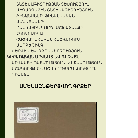
ՏՆՏԵՍԱԳԻՏՈՒԹՅԱՆ ՏԵՍՈՒԹՅՈՒՆ,
ՄԻՋԱԶԳԱՅԻՆ ՏՆՏԵՍԱԳԻՏՈՒԹՅՈՒՆ
ՖԻՆԱՆՍՆԵՐ, ՖԻՆԱՆՍԱԿԱՆ
ՄԵՆԵՋՄԵՆԹ
ԲԱՆԿԱՅԻՆ ԳՈՐԾ, ԱՇԽԱՏԱՆՔԻ
ԷԿՈՆՈՄԻԿԱ
ՀԱՇՎԱՊԱՀԱԿԱՆ ՀԱՇՎԱՌՈՒՄ
ՄԱՐՔԵԹԻՆԳ
ՍԵՐՎԻՍ ԵՎ ԶԲՈՍԱՇՐՋՈՒԹՅՈՒՆ
ԿԻՐԱՌԱԿԱՆ ԱՐՎԵՍՏ ԵՎ ԴԻԶԱՅՆ
ԱՐՎԵՍՏԻ ՊԱՏՄՈՒԹՅՈՒՆ ԵՎ ՏԵՍՈՒԹՅՈՒՆ
ՄՇԱԿՈՒՅԹ ԵՎ ՄՇԱԿՈՒԹԱԲԱՆՈՒԹՅՈՒՆ
ԴԻԶԱՅՆ
ԱՄԵՆԱԸՆԹԵՐՑՎՈՂ ԳՐՔԵՐ