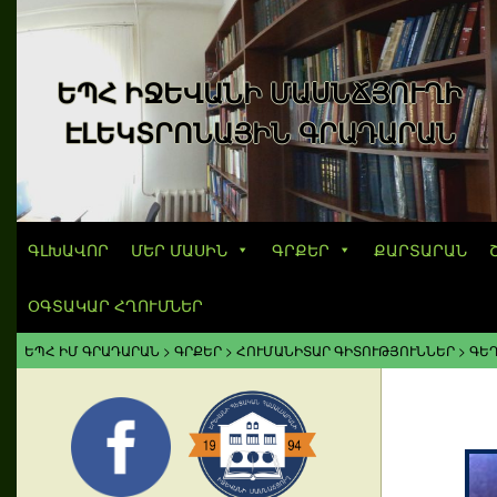
ԵՊՀ ԻՋԵՎԱՆԻ ՄԱՍՆՃՅՈՒՂԻ
ԷԼԵԿՏՐՈՆԱՅԻՆ ԳՐԱԴԱՐԱՆ
ԳԼԽԱՎՈՐ
ՄԵՐ ՄԱՍԻՆ
ԳՐՔԵՐ
ՔԱՐՏԱՐԱՆ
ՕԳՏԱԿԱՐ ՀՂՈՒՄՆԵՐ
ԵՊՀ ԻՄ ԳՐԱԴԱՐԱՆ
>
ԳՐՔԵՐ
>
ՀՈՒՄԱՆԻՏԱՐ ԳԻՏՈՒԹՅՈՒՆՆԵՐ
>
ԳԵՂ