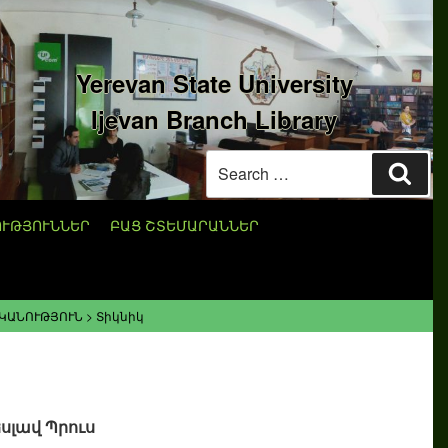
Yerevan State University
Ijevan Branch Library
Search
Sear
for:
ՈՒԹՅՈՒՆՆԵՐ
ԲԱՑ ՇՏԵՄԱՐԱՆՆԵՐ
ԿԱՆՈՒԹՅՈՒՆ
>
Տիկնիկ
Կ
եսլավ Պրուս