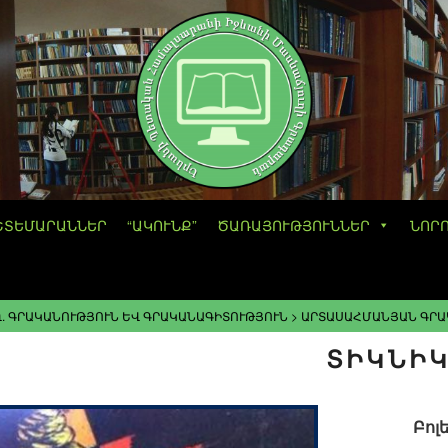
ՇՏԵՄԱՐԱՆՆԵՐ
“ԱԿՈՒՆՔ”
ԾԱՌԱՅՈՒԹՅՈՒՆՆԵՐ
ՆՈՐ
. ԳՐԱԿԱՆՈՒԹՅՈՒՆ ԵՎ ԳՐԱԿԱՆԱԳԻՏՈՒԹՅՈՒՆ
>
ԱՐՏԱՍԱՀՄԱՆՅԱՆ ԳՐԱ
ՏԻԿՆԻ
Բոլ