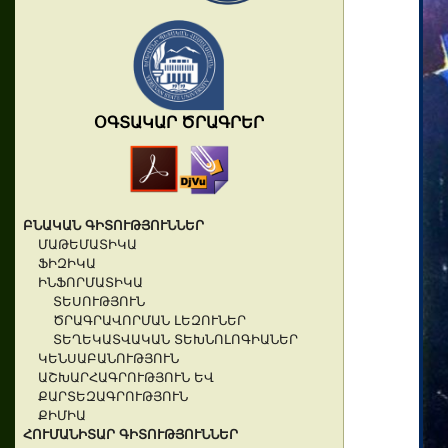
ՕԳՏԱԿԱՐ ԾՐԱԳՐԵՐ
ԲՆԱԿԱՆ ԳԻՏՈՒԹՅՈՒՆՆԵՐ
ՄԱԹԵՄԱՏԻԿԱ
ՖԻԶԻԿԱ
ԻՆՖՈՐՄԱՏԻԿԱ
ՏԵՍՈՒԹՅՈՒՆ
ԾՐԱԳՐԱՎՈՐՄԱՆ ԼԵԶՈՒՆԵՐ
ՏԵՂԵԿԱՏՎԱԿԱՆ ՏԵԽՆՈԼՈԳԻԱՆԵՐ
ԿԵՆՍԱԲԱՆՈՒԹՅՈՒՆ
ԱՇԽԱՐՀԱԳՐՈՒԹՅՈՒՆ ԵՎ
ՔԱՐՏԵԶԱԳՐՈՒԹՅՈՒՆ
ՔԻՄԻԱ
ՀՈՒՄԱՆԻՏԱՐ ԳԻՏՈՒԹՅՈՒՆՆԵՐ