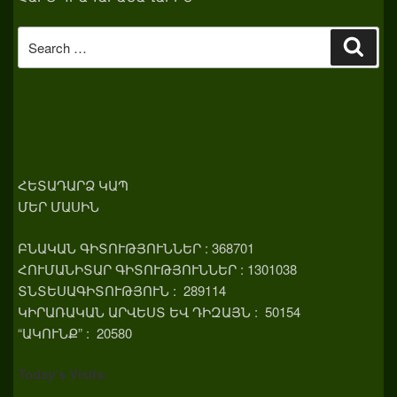
Search
Sear
for:
ՀԵՏԱԴԱՐՁ ԿԱՊ
ՄԵՐ ՄԱՍԻՆ
ԲՆԱԿԱՆ ԳԻՏՈՒԹՅՈՒՆՆԵՐ : 368701
ՀՈՒՄԱՆԻՏԱՐ ԳԻՏՈՒԹՅՈՒՆՆԵՐ : 1301038
ՏՆՏԵՍԱԳԻՏՈՒԹՅՈՒՆ : 289114
ԿԻՐԱՌԱԿԱՆ ԱՐՎԵՍՏ ԵՎ ԴԻԶԱՅՆ : 50154
“ԱԿՈՒՆՔ” : 20580
Today's Visits: