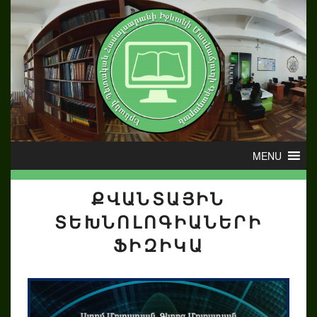
ՔՎԱՆՏԱՅԻՆ
ՏԵԽՆՈԼՈԳԻԱՆԵՐԻ
ՖԻԶԻԿԱ