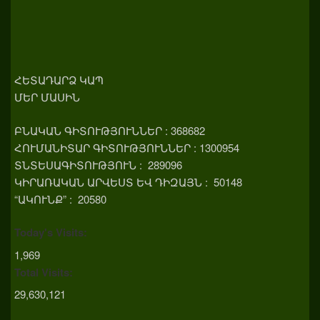
ՀԵՏԱԴԱՐՁ ԿԱՊ
ՄԵՐ ՄԱՍԻՆ
ԲՆԱԿԱՆ ԳԻՏՈՒԹՅՈՒՆՆԵՐ : 368682
ՀՈՒՄԱՆԻՏԱՐ ԳԻՏՈՒԹՅՈՒՆՆԵՐ : 1300954
ՏՆՏԵՍԱԳԻՏՈՒԹՅՈՒՆ : 289096
ԿԻՐԱՌԱԿԱՆ ԱՐՎԵՍՏ ԵՎ ԴԻԶԱՅՆ : 50148
“ԱԿՈՒՆՔ” : 20580
Today's Visits:
1,969
Total Visits:
29,630,121