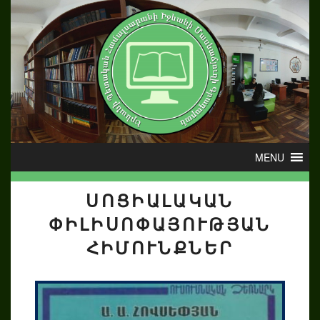
ՍՈՑԻԱԼԱԿԱՆ
ՓԻԼԻՍՈՓԱՅՈՒԹՅԱՆ
ՀԻՄՈՒՆՔՆԵՐ