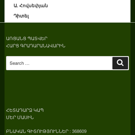
Ա. Հովսեփյան
Դիտել
ԱՌՑԱՆՑ ՊԱՏՎԵՐ
ՀԱՐՑ ԳՐԱԴԱՐԱՆԱՎԱՐԻՆ
Search
Sear
for:
ՀԵՏԱԴԱՐՁ ԿԱՊ
ՄԵՐ ՄԱՍԻՆ
ԲՆԱԿԱՆ ԳԻՏՈՒԹՅՈՒՆՆԵՐ : 368609