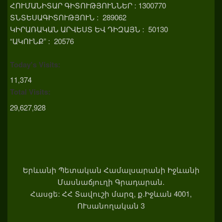
ՀՈՒՄԱՆԻՏԱՐ ԳԻՏՈՒԹՅՈՒՆՆԵՐ : 1300770
ՏՆՏԵՍԱԳԻՏՈՒԹՅՈՒՆ : 289062
ԿԻՐԱՌԱԿԱՆ ԱՐՎԵՍՏ ԵՎ ԴԻԶԱՅՆ : 50130
“ԱԿՈՒՆՔ” : 20576
Today's Visits:
11,374
Total Visits:
29,627,928
Երևանի Պետական Համալսարանի Իջևանի
Մասնաճյուղի Գրադարան.
Հասցե: ՀՀ Տավուշի մարզ, ք.Իջևան 4001,
ՈՒսանողական 3