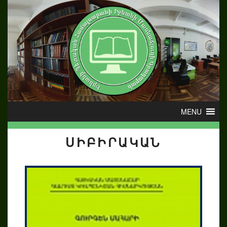
ՍԻԲԻՐԱԿԱՆ