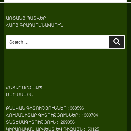
ԱՌՑԱՆՑ ՊԱՏՎԵՐ
ՀԱՐՑ ԳՐԱԴԱՐԱՆԱՎԱՐԻՆ
Search
Sear
for:
ՀԵՏԱԴԱՐՁ ԿԱՊ
ՄԵՐ ՄԱՍԻՆ
ԲՆԱԿԱՆ ԳԻՏՈՒԹՅՈՒՆՆԵՐ : 368596
ՀՈՒՄԱՆԻՏԱՐ ԳԻՏՈՒԹՅՈՒՆՆԵՐ : 1300704
ՏՆՏԵՍԱԳԻՏՈՒԹՅՈՒՆ : 289056
ԿԻՐԱՌԱԿԱՆ ԱՐՎԵՍՏ ԵՎ ԴԻԶԱՅՆ : 50125