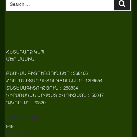
Search
Sear
for:
ՀԵՏԱԴԱՐՁ ԿԱՊ
ՄԵՐ ՄԱՍԻՆ
ԲՆԱԿԱՆ ԳԻՏՈՒԹՅՈՒՆՆԵՐ : 368166
ՀՈՒՄԱՆԻՏԱՐ ԳԻՏՈՒԹՅՈՒՆՆԵՐ : 1299554
ՏՆՏԵՍԱԳԻՏՈՒԹՅՈՒՆ : 288834
ԿԻՐԱՌԱԿԱՆ ԱՐՎԵՍՏ ԵՎ ԴԻԶԱՅՆ : 50047
“ԱԿՈՒՆՔ” : 20520
Today's Visits:
949
Total Visits: