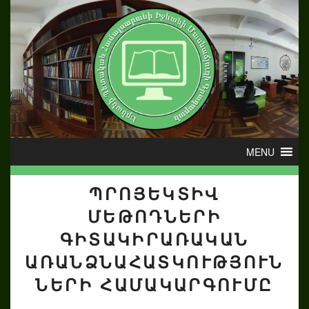
ՊՐՈՅԵԿՏԻՎ
ՄԵԹՈԴՆԵՐԻ
ԳԻՏԱԿԻՐԱՌԱԿԱՆ
ԱՌԱՆՁՆԱՀԱՏԿՈՒԹՅՈՒՆ
ՆԵՐԻ ՀԱՄԱԿԱՐԳՈՒՄԸ