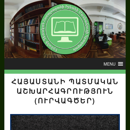
ՀԱՅԱՍՏԱՆԻ ՊԱՏՄԱԿԱՆ
ԱՇԽԱՐՀԱԳՐՈՒԹՅՈՒՆ
(ՈՒՐՎԱԳԾԵՐ)