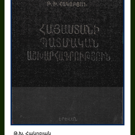
Թ.Խ. Հակոբյան