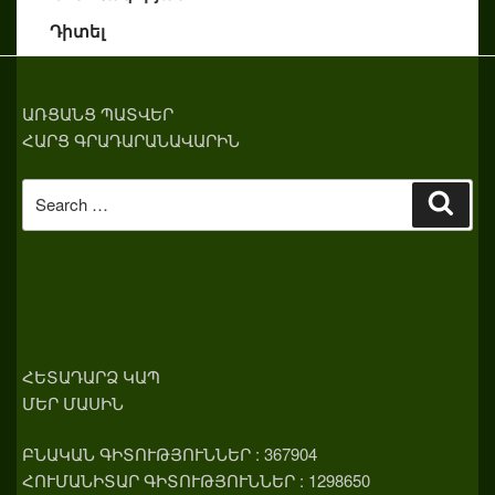
Դիտել
ԱՌՑԱՆՑ ՊԱՏՎԵՐ
ՀԱՐՑ ԳՐԱԴԱՐԱՆԱՎԱՐԻՆ
Search
Sear
for:
ՀԵՏԱԴԱՐՁ ԿԱՊ
ՄԵՐ ՄԱՍԻՆ
ԲՆԱԿԱՆ ԳԻՏՈՒԹՅՈՒՆՆԵՐ : 367904
ՀՈՒՄԱՆԻՏԱՐ ԳԻՏՈՒԹՅՈՒՆՆԵՐ : 1298650