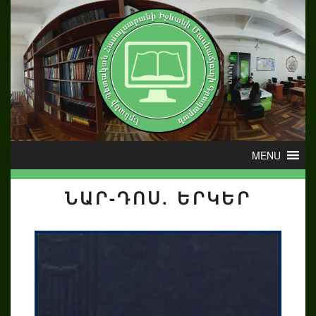
ՆԱՐ-ԴՈՍ. ԵՐԿԵՐ