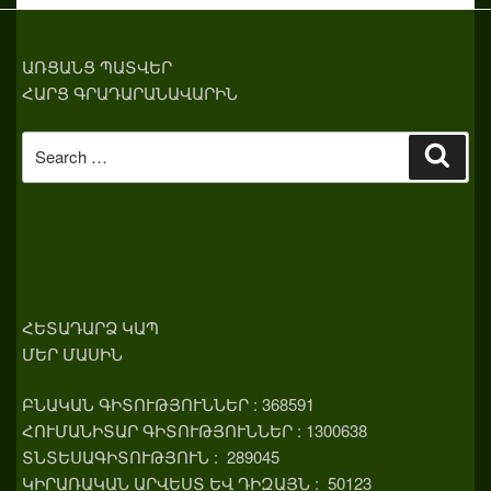
ԱՌՑԱՆՑ ՊԱՏՎԵՐ
ՀԱՐՑ ԳՐԱԴԱՐԱՆԱՎԱՐԻՆ
Search
Sear
for:
ՀԵՏԱԴԱՐՁ ԿԱՊ
ՄԵՐ ՄԱՍԻՆ
ԲՆԱԿԱՆ ԳԻՏՈՒԹՅՈՒՆՆԵՐ : 368591
ՀՈՒՄԱՆԻՏԱՐ ԳԻՏՈՒԹՅՈՒՆՆԵՐ : 1300638
ՏՆՏԵՍԱԳԻՏՈՒԹՅՈՒՆ : 289045
ԿԻՐԱՌԱԿԱՆ ԱՐՎԵՍՏ ԵՎ ԴԻԶԱՅՆ : 50123