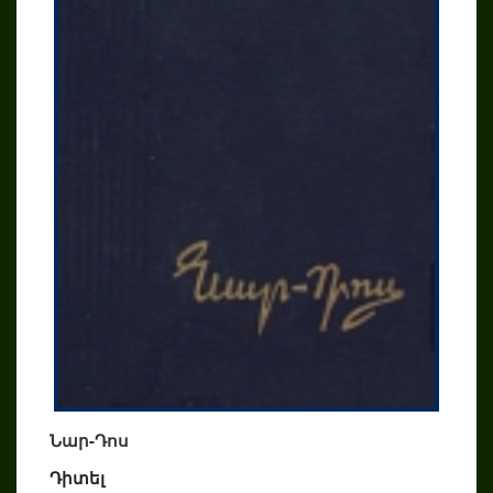
Նար-Դոս
Դիտել