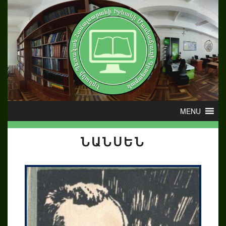
ՆԱՆՍԵՆ