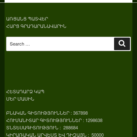
ԱՌՑԱՆՑ ՊԱՏՎԵՐ
ՀԱՐՑ ԳՐԱԴԱՐԱՆԱՎԱՐԻՆ
Search
Sear
for:
ՀԵՏԱԴԱՐՁ ԿԱՊ
ՄԵՐ ՄԱՍԻՆ
ԲՆԱԿԱՆ ԳԻՏՈՒԹՅՈՒՆՆԵՐ : 367898
ՀՈՒՄԱՆԻՏԱՐ ԳԻՏՈՒԹՅՈՒՆՆԵՐ : 1298638
ՏՆՏԵՍԱԳԻՏՈՒԹՅՈՒՆ : 288684
ԿԻՐԱՌԱԿԱՆ ԱՐՎԵՍՏ ԵՎ ԴԻԶԱՅՆ : 50000