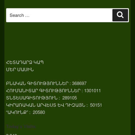
Search
Sear
for:
ՀԵՏԱԴԱՐՁ ԿԱՊ
ՄԵՐ ՄԱՍԻՆ
ԲՆԱԿԱՆ ԳԻՏՈՒԹՅՈՒՆՆԵՐ : 368697
ՀՈՒՄԱՆԻՏԱՐ ԳԻՏՈՒԹՅՈՒՆՆԵՐ : 1301011
ՏՆՏԵՍԱԳԻՏՈՒԹՅՈՒՆ : 289105
ԿԻՐԱՌԱԿԱՆ ԱՐՎԵՍՏ ԵՎ ԴԻԶԱՅՆ : 50151
“ԱԿՈՒՆՔ” : 20580
Today's Visits: