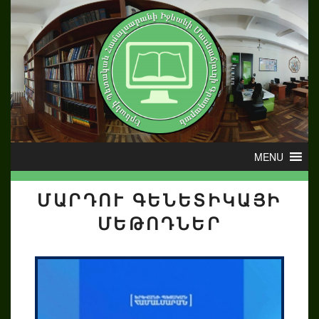
ՄԱՐԴՈՒ ԳԵՆԵՏԻԿԱՅԻ
ՄԵԹՈԴՆԵՐ