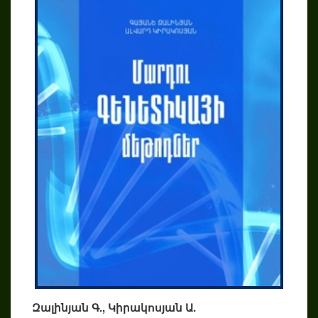
Զալինյան Գ., Կիրակոսյան Ա.