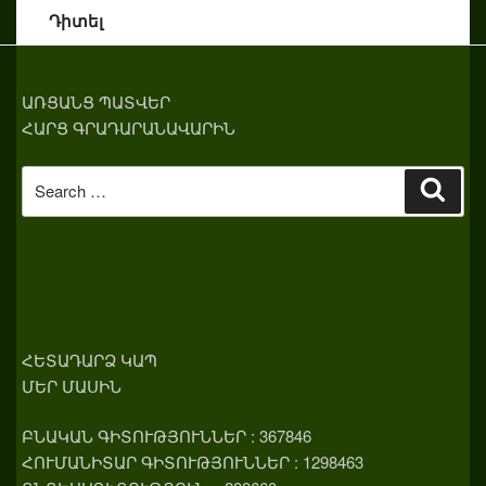
Դիտել
ԱՌՑԱՆՑ ՊԱՏՎԵՐ
ՀԱՐՑ ԳՐԱԴԱՐԱՆԱՎԱՐԻՆ
Search
Sear
for:
ՀԵՏԱԴԱՐՁ ԿԱՊ
ՄԵՐ ՄԱՍԻՆ
ԲՆԱԿԱՆ ԳԻՏՈՒԹՅՈՒՆՆԵՐ : 367846
ՀՈՒՄԱՆԻՏԱՐ ԳԻՏՈՒԹՅՈՒՆՆԵՐ : 1298463