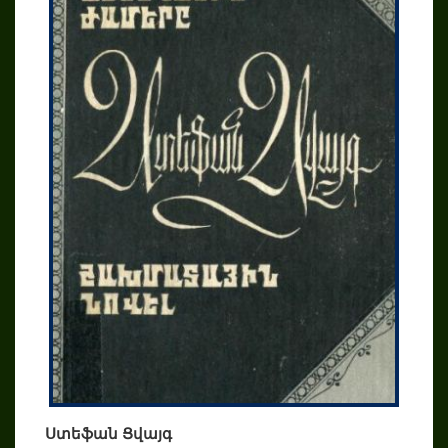
Ստեֆան Ցվայգ