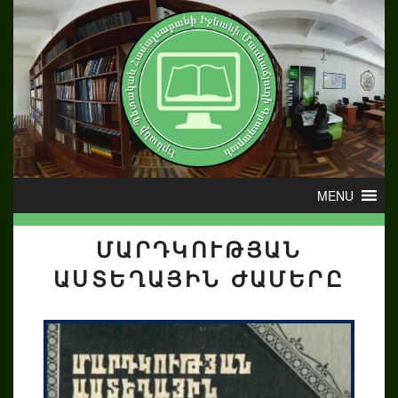
ՄԱՐԴԿՈՒԹՅԱՆ
ԱՍՏԵՂԱՅԻՆ ԺԱՄԵՐԸ