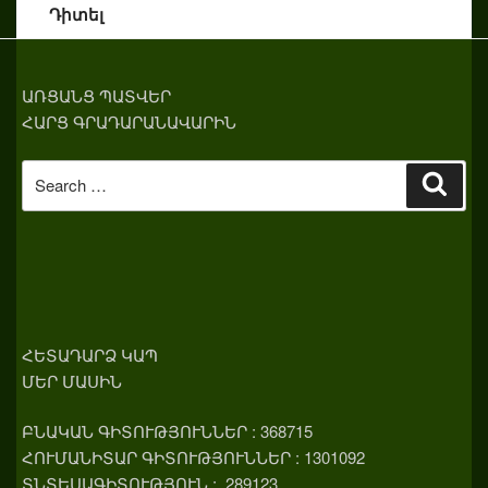
Դիտել
ԱՌՑԱՆՑ ՊԱՏՎԵՐ
ՀԱՐՑ ԳՐԱԴԱՐԱՆԱՎԱՐԻՆ
Search
Sear
for:
ՀԵՏԱԴԱՐՁ ԿԱՊ
ՄԵՐ ՄԱՍԻՆ
ԲՆԱԿԱՆ ԳԻՏՈՒԹՅՈՒՆՆԵՐ : 368715
ՀՈՒՄԱՆԻՏԱՐ ԳԻՏՈՒԹՅՈՒՆՆԵՐ : 1301092
ՏՆՏԵՍԱԳԻՏՈՒԹՅՈՒՆ : 289123