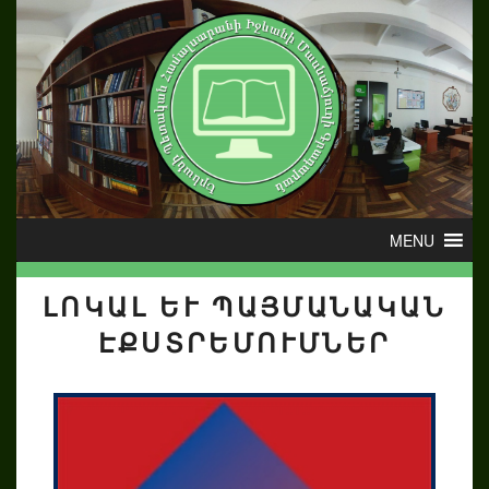
ԼՈԿԱԼ ԵՒ ՊԱՅՄԱՆԱԿԱՆ Է
ՔՍՏՐԵՄՈՒՄՆԵՐ