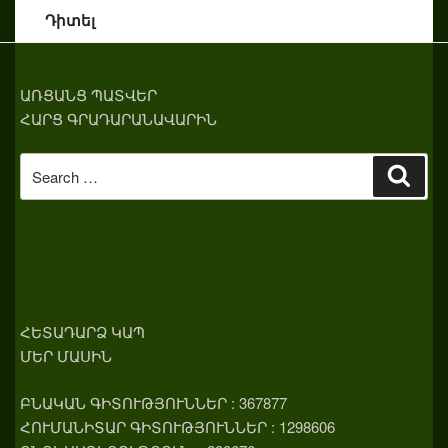
Դիտել
ԱՌՑԱՆՑ ՊԱՏՎԵՐ
ՀԱՐՑ ԳՐԱԴԱՐԱՆԱՎԱՐԻՆ
Search
Sear
for:
ՀԵՏԱԴԱՐՁ ԿԱՊ
ՄԵՐ ՄԱՍԻՆ
ԲՆԱԿԱՆ ԳԻՏՈՒԹՅՈՒՆՆԵՐ : 367877
ՀՈՒՄԱՆԻՏԱՐ ԳԻՏՈՒԹՅՈՒՆՆԵՐ : 1298606