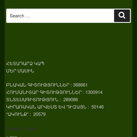
Search
Sear
for:
ՀԵՏԱԴԱՐՁ ԿԱՊ
ՄԵՐ ՄԱՍԻՆ
ԲՆԱԿԱՆ ԳԻՏՈՒԹՅՈՒՆՆԵՐ : 368661
ՀՈՒՄԱՆԻՏԱՐ ԳԻՏՈՒԹՅՈՒՆՆԵՐ : 1300914
ՏՆՏԵՍԱԳԻՏՈՒԹՅՈՒՆ : 289086
ԿԻՐԱՌԱԿԱՆ ԱՐՎԵՍՏ ԵՎ ԴԻԶԱՅՆ : 50146
“ԱԿՈՒՆՔ” : 20579
Today's Visits: