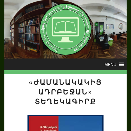
«ԺԱՄԱՆԱԿԱԿԻՑ
ԱԴՐԲԵՋԱՆ»
ՏԵՂԵԿԱԳԻՐՔ