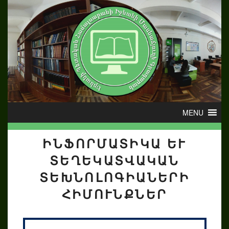
ԻՆՖՈՐՄԱՏԻԿԱ ԵՒ Տ
ԵՂԵԿԱՏՎԱԿԱՆ Տ
ԵԽՆՈԼՈԳԻԱՆԵՐԻ Հ
ԻՄՈՒՆՔՆԵՐ