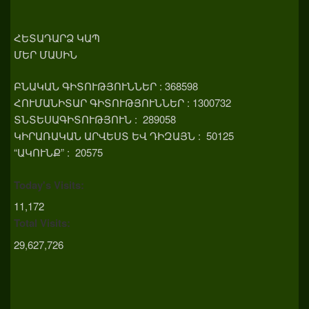
ՀԵՏԱԴԱՐՁ ԿԱՊ
ՄԵՐ ՄԱՍԻՆ
ԲՆԱԿԱՆ ԳԻՏՈՒԹՅՈՒՆՆԵՐ : 368598
ՀՈՒՄԱՆԻՏԱՐ ԳԻՏՈՒԹՅՈՒՆՆԵՐ : 1300732
ՏՆՏԵՍԱԳԻՏՈՒԹՅՈՒՆ : 289058
ԿԻՐԱՌԱԿԱՆ ԱՐՎԵՍՏ ԵՎ ԴԻԶԱՅՆ : 50125
“ԱԿՈՒՆՔ” : 20575
Today's Visits:
11,172
Total Visits:
29,627,726