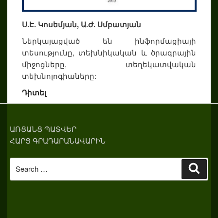
Ս.Է. Կոսեմյան, Ա.Ժ. Սմբատյան
Ներկայացված են ինֆորմացիայի
տեսությունը, տեխնիկական և ծրագրային
միջոցները, տեղեկատվական
տեխնոլոգիաները:
Դիտել
ԱՌՑԱՆՑ ՊԱՏՎԵՐ
ՀԱՐՑ ԳՐԱԴԱՐԱՆԱՎԱՐԻՆ
Search
Sear
for: