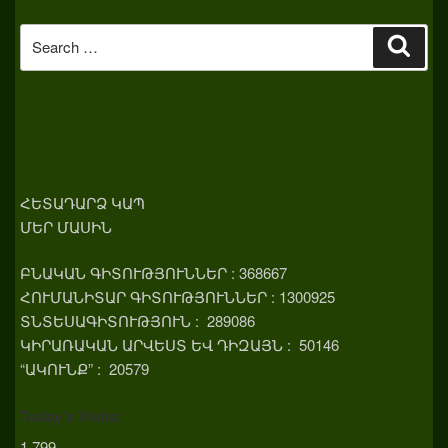
Search
Sear
for:
ՀԵՏԱԴԱՐՁ ԿԱՊ
ՄԵՐ ՄԱՍԻՆ
ԲՆԱԿԱՆ ԳԻՏՈՒԹՅՈՒՆՆԵՐ : 368667
ՀՈՒՄԱՆԻՏԱՐ ԳԻՏՈՒԹՅՈՒՆՆԵՐ : 1300925
ՏՆՏԵՍԱԳԻՏՈՒԹՅՈՒՆ : 289086
ԿԻՐԱՌԱԿԱՆ ԱՐՎԵՍՏ ԵՎ ԴԻԶԱՅՆ : 50146
“ԱԿՈՒՆՔ” : 20579
Today's Visits:
1,799