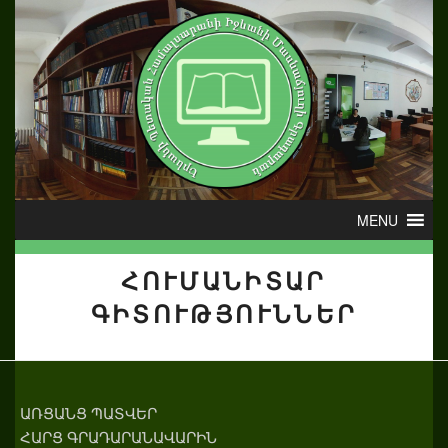
ՀՈՒՄԱՆԻՏԱՐ
ԳԻՏՈՒԹՅՈՒՆՆԵՐ
ԱՌՑԱՆՑ ՊԱՏՎԵՐ
ՀԱՐՑ ԳՐԱԴԱՐԱՆԱՎԱՐԻՆ