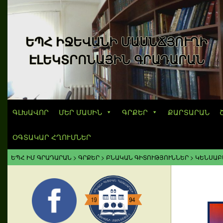
ԵՊՀ ԻՋԵՎԱՆԻ ՄԱՍՆՃՅՈՒՂԻ
ԷԼԵԿՏՐՈՆԱՅԻՆ ԳՐԱԴԱՐԱՆ
ԳԼԽԱՎՈՐ
ՄԵՐ ՄԱՍԻՆ
ԳՐՔԵՐ
ՔԱՐՏԱՐԱՆ
ՕԳՏԱԿԱՐ ՀՂՈՒՄՆԵՐ
ԵՊՀ ԻՄ ԳՐԱԴԱՐԱՆ
>
ԳՐՔԵՐ
>
ԲՆԱԿԱՆ ԳԻՏՈՒԹՅՈՒՆՆԵՐ
>
ԿԵՆՍԱԲ