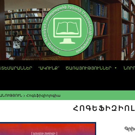
ՇՏԵՄԱՐԱՆՆԵՐ
“ԱԿՈՒՆՔ”
ԾԱՌԱՅՈՒԹՅՈՒՆՆԵՐ
ՆՈՐ
ԱՆՈՒԹՅՈՒՆ
>
Հոգեֆիզիոլոգիա
ՀՈԳԵՖԻԶԻՈ
Գրի