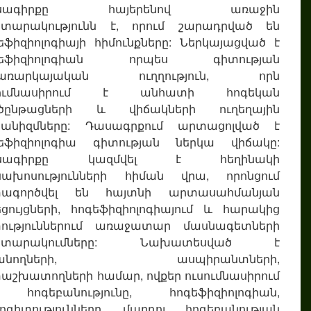
սագիրքը հայերենով առաջին
տարակությունն է, որում շարադրված են
եֆիզիոլոգիայի հիմունքները: Ներկայացված է
գեֆիզիոլոգիան որպես գիտության
ջառարկայական ուղղություն, որն
սումնասիրում է անհատի հոգեկան
րծընթացների և վիճակների ուղեղային
խանիզմները: Դասագրքում արտացոլված է
եֆիզիոլոգիա գիտության ներկա վիճակը:
սագիրքը կազմվել է հեղինակի
ախոսությունների հիման վրա, որոնցում
տագործվել են հայտնի արտասահմանյան
եցույցների, հոգեֆիզիոլոգիայում և հարակից
ություններում առաջատար մասնագետների
ատարակումները: Նախատեսված է
սանողների, ասպիրանտների,
աշխատողների համար, ովքեր ուսումնասիրում
 հոգեբանությունը, հոգեֆիզիոլոգիան,
րոգիտությունները, մարդու հոգեբանության