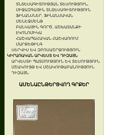
ՏՆՏԵՍԱԳԻՏՈՒԹՅԱՆ ՏԵՍՈՒԹՅՈՒՆ,
ՄԻՋԱԶԳԱՅԻՆ ՏՆՏԵՍԱԳԻՏՈՒԹՅՈՒՆ
ՖԻՆԱՆՍՆԵՐ, ՖԻՆԱՆՍԱԿԱՆ
ՄԵՆԵՋՄԵՆԹ
ԲԱՆԿԱՅԻՆ ԳՈՐԾ, ԱՇԽԱՏԱՆՔԻ
ԷԿՈՆՈՄԻԿԱ
ՀԱՇՎԱՊԱՀԱԿԱՆ ՀԱՇՎԱՌՈՒՄ
ՄԱՐՔԵԹԻՆԳ
ՍԵՐՎԻՍ ԵՎ ԶԲՈՍԱՇՐՋՈՒԹՅՈՒՆ
ԿԻՐԱՌԱԿԱՆ ԱՐՎԵՍՏ ԵՎ ԴԻԶԱՅՆ
ԱՐՎԵՍՏԻ ՊԱՏՄՈՒԹՅՈՒՆ ԵՎ ՏԵՍՈՒԹՅՈՒՆ
ՄՇԱԿՈՒՅԹ ԵՎ ՄՇԱԿՈՒԹԱԲԱՆՈՒԹՅՈՒՆ
ԴԻԶԱՅՆ
ԱՄԵՆԱԸՆԹԵՐՑՎՈՂ ԳՐՔԵՐ