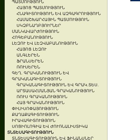
ՊԱՏՄՈՒԹՅՈՒՆ
ՀԱՅՈՑ ՊԱՏՄՈՒԹՅՈՒՆ
ՀՆԱԳԻՏՈՒԹՅՈՒՆ ԵՎ ԱԶԳԱԳՐՈՒԹՅՈՒՆ
ՀԱՄԱՇԽԱՐՀԱՅԻՆ ՊԱՏՄՈՒԹՅՈՒՆ
ՍԿԶԲՆԱՂԲՅՈՒՐՆԵՐ
ՄԱՆԿԱՎԱՐԺՈՒԹՅՈՒՆ
ՀՈԳԵԲԱՆՈՒԹՅՈՒՆ
ԼԵԶՈՒ ԵՎ ԼԵԶՎԱԲԱՆՈՒԹՅՈՒՆ
ՀԱՅՈՑ ԼԵԶՈՒ
ԱՆԳԼԵՐԵՆ
ՖՐԱՆՍԵՐԵՆ
ՌՈՒՍԵՐԵՆ
ԳԵՂ. ԳՐԱԿԱՆՈՒԹՅՈՒՆ ԵՎ
ԳՐԱԿԱՆԱԳԻՏՈՒԹՅՈՒՆ
ԳՐԱԿԱՆԱԳԻՏՈՒԹՅՈՒՆ ԵՎ ԳՐԱԿ.ՏԵՍ.
ԱՐՏԱՍԱՀՄԱՆՅԱՆ ԳՐԱԿԱՆՈՒԹՅՈՒՆ
ՌՈՒՍ ԳՐԱԿԱՆՈՒԹՅՈՒՆ
ՀԱՅ ԳՐԱԿԱՆՈՒԹՅՈՒՆ
ՓԻԼԻՍՈՓԱՅՈՒԹՅՈՒՆ
ՔԱՂԱՔԱԳԻՏՈՒԹՅՈՒՆ
ԻՐԱՎԱԳԻՏՈՒԹՅՈՒՆ
ՍՈՑԻՈԼՈԳԻԱ ԵՎ ԺՈՒՌՆԱԼԻՍՏԻԿԱ
ՏՆՏԵՍԱԳԻՏՈՒԹՅՈՒՆ
ՏՆՏԵՍԱԳԻՏՈՒԹՅՈՒՆ ԵՎ ՖԻՆԱՆՍՆԵՐ