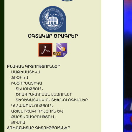
ՕԳՏԱԿԱՐ ԾՐԱԳՐԵՐ
ԲՆԱԿԱՆ ԳԻՏՈՒԹՅՈՒՆՆԵՐ
ՄԱԹԵՄԱՏԻԿԱ
ՖԻԶԻԿԱ
ԻՆՖՈՐՄԱՏԻԿԱ
ՏԵՍՈՒԹՅՈՒՆ
ԾՐԱԳՐԱՎՈՐՄԱՆ ԼԵԶՈՒՆԵՐ
ՏԵՂԵԿԱՏՎԱԿԱՆ ՏԵԽՆՈԼՈԳԻԱՆԵՐ
ԿԵՆՍԱԲԱՆՈՒԹՅՈՒՆ
ԱՇԽԱՐՀԱԳՐՈՒԹՅՈՒՆ ԵՎ
ՔԱՐՏԵԶԱԳՐՈՒԹՅՈՒՆ
ՔԻՄԻԱ
ՀՈՒՄԱՆԻՏԱՐ ԳԻՏՈՒԹՅՈՒՆՆԵՐ