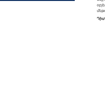
օբյ
մեթ
Դիտ