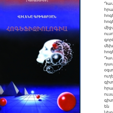
Դա
հրա
հոգ
հո
մի
ու
գո
մե
հոգ
Դա
դաս
օգ
ուղ
գիտ
հր
ու
գիտ
են
նեյ