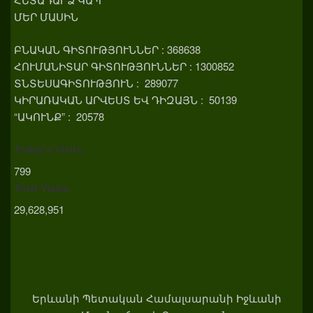
ՄԵՐ ՄԱՍԻՆ
ԲՆԱԿԱՆ ԳԻՏՈՒԹՅՈՒՆՆԵՐ : 368638
ՀՈՒՄԱՆԻՏԱՐ ԳԻՏՈՒԹՅՈՒՆՆԵՐ : 1300852
ՏՆՏԵՍԱԳԻՏՈՒԹՅՈՒՆ : 289077
ԿԻՐԱՌԱԿԱՆ ԱՐՎԵՍՏ ԵՎ ԴԻԶԱՅՆ : 50139
“ԱԿՈՒՆՔ” : 20578
Today's Visits:
799
Total Visits:
29,628,951
Երևանի Պետական Համալսարանի Իջևանի