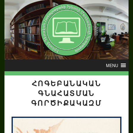
ՀՈԳԵԲԱՆԱԿԱՆ
ԳՆԱՀԱՏՄԱՆ
ԳՈՐԾԻՔԱԿԱԶՄ