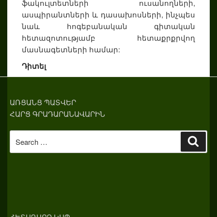
ֆակուլտետների ուսանողների,
ասպիրանտների և դասախոսների, ինչպես
նաև հոգեբանական գիտական
հետազոտությամբ հետաքրքրվող
մասնագետների համար:
Դիտել
ԱՌՑԱՆՑ ՊԱՏՎԵՐ
ՀԱՐՑ ԳՐԱԴԱՐԱՆԱՎԱՐԻՆ
Search
Sear
for:
ՀԵՏԱԴԱՐՁ ԿԱՊ