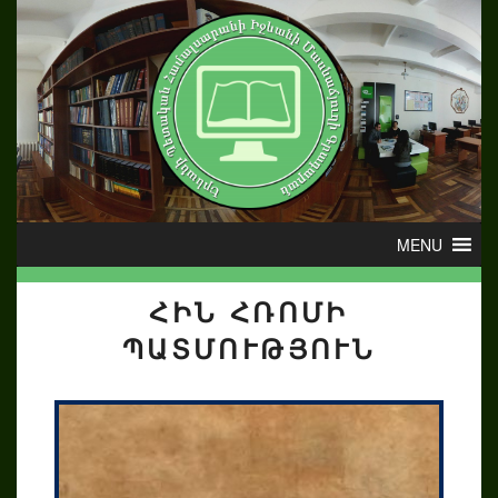
ՀԻՆ ՀՌՈՄԻ
ՊԱՏՄՈՒԹՅՈՒՆ