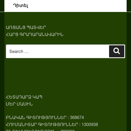
Դիտել
ԱՌՑԱՆՑ ՊԱՏՎԵՐ
ՀԱՐՑ ԳՐԱԴԱՐԱՆԱՎԱՐԻՆ
Search
Sear
for:
ՀԵՏԱԴԱՐՁ ԿԱՊ
ՄԵՐ ՄԱՍԻՆ
ԲՆԱԿԱՆ ԳԻՏՈՒԹՅՈՒՆՆԵՐ : 368674
ՀՈՒՄԱՆԻՏԱՐ ԳԻՏՈՒԹՅՈՒՆՆԵՐ : 1300938