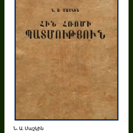
Ն. Ա. Մաշկին