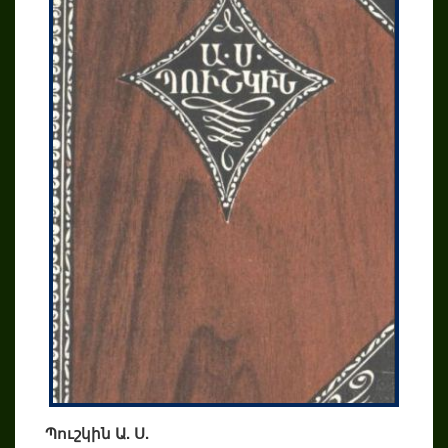
Պուշկին Ա. Ս.