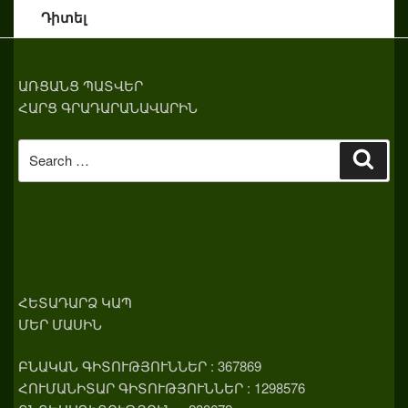
Դիտել
ԱՌՑԱՆՑ ՊԱՏՎԵՐ
ՀԱՐՑ ԳՐԱԴԱՐԱՆԱՎԱՐԻՆ
Search
Sear
for:
ՀԵՏԱԴԱՐՁ ԿԱՊ
ՄԵՐ ՄԱՍԻՆ
ԲՆԱԿԱՆ ԳԻՏՈՒԹՅՈՒՆՆԵՐ : 367869
ՀՈՒՄԱՆԻՏԱՐ ԳԻՏՈՒԹՅՈՒՆՆԵՐ : 1298576