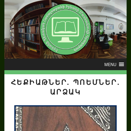
ՀԵՔԻԱԹՆԵՐ. ՊՈԵՄՆԵՐ.
ԱՐՁԱԿ