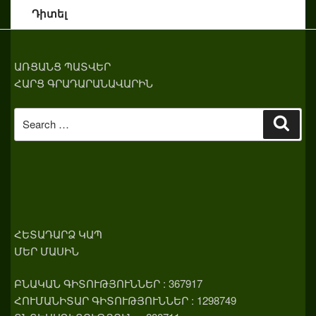
Դիտել
ԱՌՑԱՆՑ ՊԱՏՎԵՐ
ՀԱՐՑ ԳՐԱԴԱՐԱՆԱՎԱՐԻՆ
Search
Sear
for:
ՀԵՏԱԴԱՐՁ ԿԱՊ
ՄԵՐ ՄԱՍԻՆ
ԲՆԱԿԱՆ ԳԻՏՈՒԹՅՈՒՆՆԵՐ : 367917
ՀՈՒՄԱՆԻՏԱՐ ԳԻՏՈՒԹՅՈՒՆՆԵՐ : 1298749