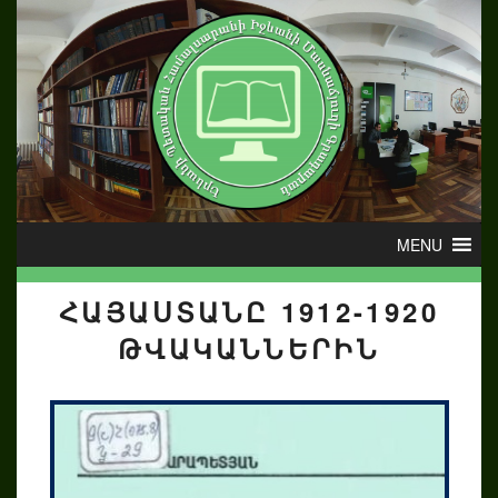
ՀԱՅԱՍՏԱՆԸ 1912-1920
ԹՎԱԿԱՆՆԵՐԻՆ