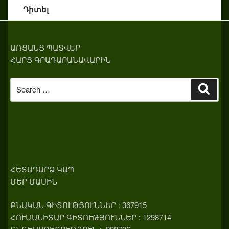
Դիտել
ԱՌՑԱՆՑ ՊԱՏՎԵՐ
ՀԱՐՑ ԳՐԱԴԱՐԱՆԱՎԱՐԻՆ
Search
Sear
for:
ՀԵՏԱԴԱՐՁ ԿԱՊ
ՄԵՐ ՄԱՍԻՆ
ԲՆԱԿԱՆ ԳԻՏՈՒԹՅՈՒՆՆԵՐ : 367915
ՀՈՒՄԱՆԻՏԱՐ ԳԻՏՈՒԹՅՈՒՆՆԵՐ : 1298714