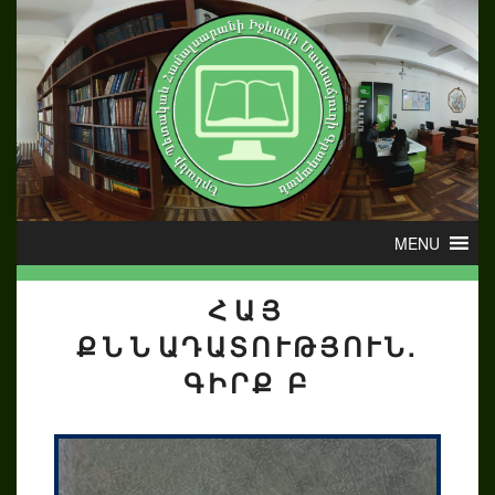
ՀԱՅ
ՔՆՆԱԴԱՏՈՒԹՅՈՒՆ.
ԳԻՐՔ Բ