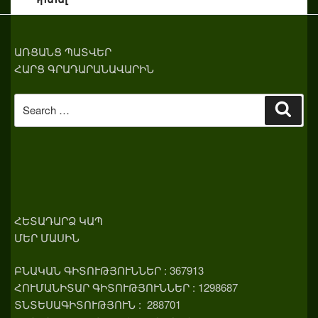
ԱՌՑԱՆՑ ՊԱՏՎԵՐ
ՀԱՐՑ ԳՐԱԴԱՐԱՆԱՎԱՐԻՆ
Search
Sear
for:
ՀԵՏԱԴԱՐՁ ԿԱՊ
ՄԵՐ ՄԱՍԻՆ
ԲՆԱԿԱՆ ԳԻՏՈՒԹՅՈՒՆՆԵՐ : 367913
ՀՈՒՄԱՆԻՏԱՐ ԳԻՏՈՒԹՅՈՒՆՆԵՐ : 1298687
ՏՆՏԵՍԱԳԻՏՈՒԹՅՈՒՆ : 288701