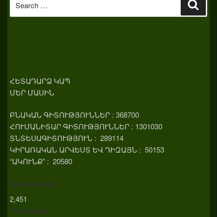
Sear
for:
ՀԵՏԱԴԱՐՁ ԿԱՊ
ՄԵՐ ՄԱՍԻՆ
ԲՆԱԿԱՆ ԳԻՏՈՒԹՅՈՒՆՆԵՐ : 368700
ՀՈՒՄԱՆԻՏԱՐ ԳԻՏՈՒԹՅՈՒՆՆԵՐ : 1301030
ՏՆՏԵՍԱԳԻՏՈՒԹՅՈՒՆ : 289114
ԿԻՐԱՌԱԿԱՆ ԱՐՎԵՍՏ ԵՎ ԴԻԶԱՅՆ : 50153
“ԱԿՈՒՆՔ” : 20580
Today's Visits:
2,451
Total Visits: