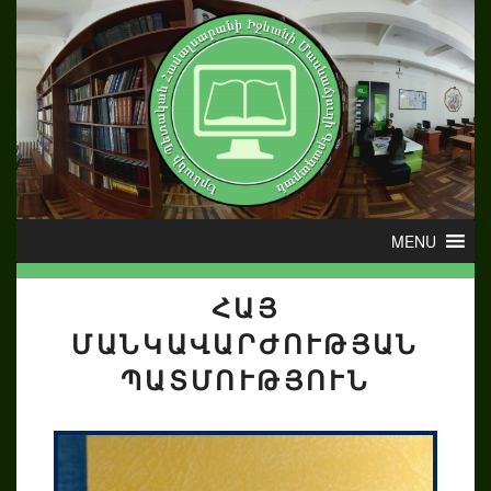
ՀԱՅ
ՄԱՆԿԱՎԱՐԺՈՒԹՅԱՆ
ՊԱՏՄՈՒԹՅՈՒՆ