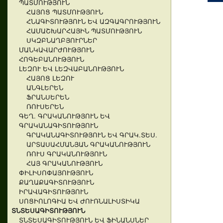
ՊԱՏՄՈՒԹՅՈՒՆ
ՀԱՅՈՑ ՊԱՏՄՈՒԹՅՈՒՆ
ՀՆԱԳԻՏՈՒԹՅՈՒՆ ԵՎ ԱԶԳԱԳՐՈՒԹՅՈՒՆ
ՀԱՄԱՇԽԱՐՀԱՅԻՆ ՊԱՏՄՈՒԹՅՈՒՆ
ՍԿԶԲՆԱՂԲՅՈՒՐՆԵՐ
ՄԱՆԿԱՎԱՐԺՈՒԹՅՈՒՆ
ՀՈԳԵԲԱՆՈՒԹՅՈՒՆ
ԼԵԶՈՒ ԵՎ ԼԵԶՎԱԲԱՆՈՒԹՅՈՒՆ
ՀԱՅՈՑ ԼԵԶՈՒ
ԱՆԳԼԵՐԵՆ
ՖՐԱՆՍԵՐԵՆ
ՌՈՒՍԵՐԵՆ
ԳԵՂ. ԳՐԱԿԱՆՈՒԹՅՈՒՆ ԵՎ
ԳՐԱԿԱՆԱԳԻՏՈՒԹՅՈՒՆ
ԳՐԱԿԱՆԱԳԻՏՈՒԹՅՈՒՆ ԵՎ ԳՐԱԿ.ՏԵՍ.
ԱՐՏԱՍԱՀՄԱՆՅԱՆ ԳՐԱԿԱՆՈՒԹՅՈՒՆ
ՌՈՒՍ ԳՐԱԿԱՆՈՒԹՅՈՒՆ
ՀԱՅ ԳՐԱԿԱՆՈՒԹՅՈՒՆ
ՓԻԼԻՍՈՓԱՅՈՒԹՅՈՒՆ
ՔԱՂԱՔԱԳԻՏՈՒԹՅՈՒՆ
ԻՐԱՎԱԳԻՏՈՒԹՅՈՒՆ
ՍՈՑԻՈԼՈԳԻԱ ԵՎ ԺՈՒՌՆԱԼԻՍՏԻԿԱ
ՏՆՏԵՍԱԳԻՏՈՒԹՅՈՒՆ
ՏՆՏԵՍԱԳԻՏՈՒԹՅՈՒՆ ԵՎ ՖԻՆԱՆՍՆԵՐ