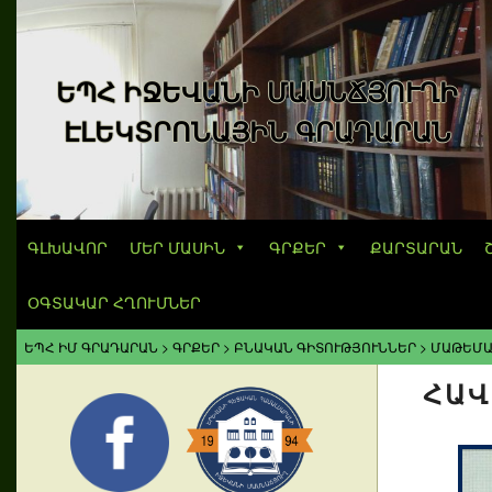
ԵՊՀ ԻՋԵՎԱՆԻ ՄԱՍՆՃՅՈՒՂԻ
ԷԼԵԿՏՐՈՆԱՅԻՆ ԳՐԱԴԱՐԱՆ
ԳԼԽԱՎՈՐ
ՄԵՐ ՄԱՍԻՆ
ԳՐՔԵՐ
ՔԱՐՏԱՐԱՆ
ՕԳՏԱԿԱՐ ՀՂՈՒՄՆԵՐ
ԵՊՀ ԻՄ ԳՐԱԴԱՐԱՆ
>
ԳՐՔԵՐ
>
ԲՆԱԿԱՆ ԳԻՏՈՒԹՅՈՒՆՆԵՐ
>
ՄԱԹԵՄԱ
ՀԱՎ