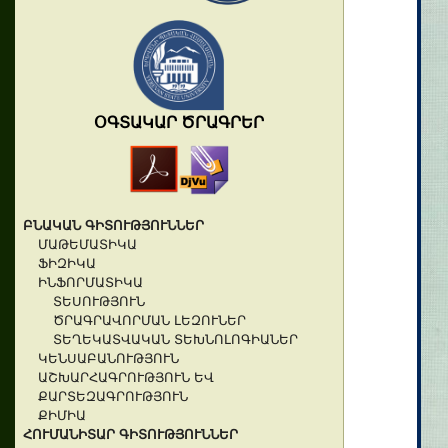
ՕԳՏԱԿԱՐ ԾՐԱԳՐԵՐ
ԲՆԱԿԱՆ ԳԻՏՈՒԹՅՈՒՆՆԵՐ
ՄԱԹԵՄԱՏԻԿԱ
ՖԻԶԻԿԱ
ԻՆՖՈՐՄԱՏԻԿԱ
ՏԵՍՈՒԹՅՈՒՆ
ԾՐԱԳՐԱՎՈՐՄԱՆ ԼԵԶՈՒՆԵՐ
ՏԵՂԵԿԱՏՎԱԿԱՆ ՏԵԽՆՈԼՈԳԻԱՆԵՐ
ԿԵՆՍԱԲԱՆՈՒԹՅՈՒՆ
ԱՇԽԱՐՀԱԳՐՈՒԹՅՈՒՆ ԵՎ
ՔԱՐՏԵԶԱԳՐՈՒԹՅՈՒՆ
ՔԻՄԻԱ
ՀՈՒՄԱՆԻՏԱՐ ԳԻՏՈՒԹՅՈՒՆՆԵՐ