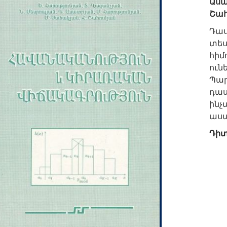
Ասա
Շահ
Դա
տես
հիմ
ուն
Պա
դաս
ին
ասպ
Դիտ