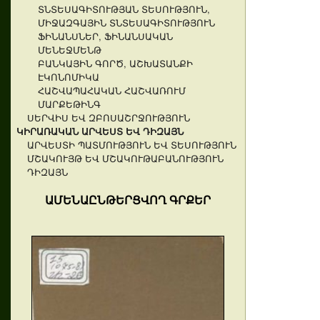
ՏՆՏԵՍԱԳԻՏՈՒԹՅԱՆ ՏԵՍՈՒԹՅՈՒՆ,
ՄԻՋԱԶԳԱՅԻՆ ՏՆՏԵՍԱԳԻՏՈՒԹՅՈՒՆ
ՖԻՆԱՆՍՆԵՐ, ՖԻՆԱՆՍԱԿԱՆ
ՄԵՆԵՋՄԵՆԹ
ԲԱՆԿԱՅԻՆ ԳՈՐԾ, ԱՇԽԱՏԱՆՔԻ
ԷԿՈՆՈՄԻԿԱ
ՀԱՇՎԱՊԱՀԱԿԱՆ ՀԱՇՎԱՌՈՒՄ
ՄԱՐՔԵԹԻՆԳ
ՍԵՐՎԻՍ ԵՎ ԶԲՈՍԱՇՐՋՈՒԹՅՈՒՆ
ԿԻՐԱՌԱԿԱՆ ԱՐՎԵՍՏ ԵՎ ԴԻԶԱՅՆ
ԱՐՎԵՍՏԻ ՊԱՏՄՈՒԹՅՈՒՆ ԵՎ ՏԵՍՈՒԹՅՈՒՆ
ՄՇԱԿՈՒՅԹ ԵՎ ՄՇԱԿՈՒԹԱԲԱՆՈՒԹՅՈՒՆ
ԴԻԶԱՅՆ
ԱՄԵՆԱԸՆԹԵՐՑՎՈՂ ԳՐՔԵՐ