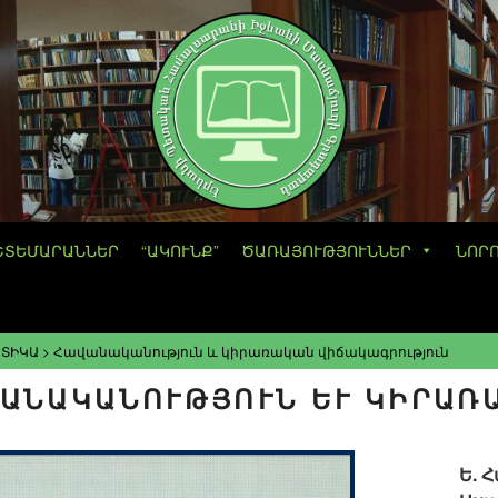
ՇՏԵՄԱՐԱՆՆԵՐ
“ԱԿՈՒՆՔ”
ԾԱՌԱՅՈՒԹՅՈՒՆՆԵՐ
ՆՈՐ
ՏԻԿԱ
>
Հավանականություն և կիրառական վիճակագրություն
ԱՆԱԿԱՆՈՒԹՅՈՒՆ ԵՒ ԿԻՐԱՌԱ
Ե. 